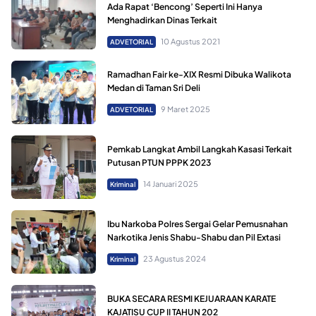
Ada Rapat ‘Bencong’ Seperti Ini Hanya
Menghadirkan Dinas Terkait
10 Agustus 2021
ADVETORIAL
Ramadhan Fair ke-XIX Resmi Dibuka Walikota
Medan di Taman Sri Deli
9 Maret 2025
ADVETORIAL
Pemkab Langkat Ambil Langkah Kasasi Terkait
Putusan PTUN PPPK 2023
14 Januari 2025
Kriminal
Ibu Narkoba Polres Sergai Gelar Pemusnahan
Narkotika Jenis Shabu-Shabu dan Pil Extasi
23 Agustus 2024
Kriminal
BUKA SECARA RESMI KEJUARAAN KARATE
KAJATISU CUP II TAHUN 202