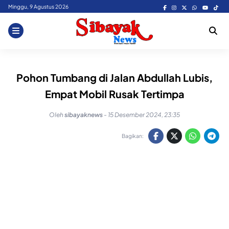
Skip
Minggu, 9 Agustus 2026
to
content
Pohon Tumbang di Jalan Abdullah Lubis,
Empat Mobil Rusak Tertimpa
Oleh
sibayaknews
-
15 Desember 2024, 23:35
Bagikan: