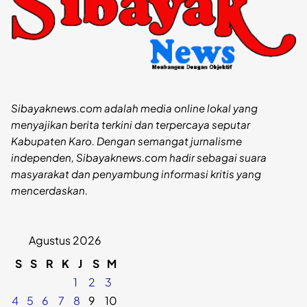
Sibayaknews.com adalah media online lokal yang
menyajikan berita terkini dan terpercaya seputar
Kabupaten Karo. Dengan semangat jurnalisme
independen, Sibayaknews.com hadir sebagai suara
masyarakat dan penyambung informasi kritis yang
mencerdaskan.
Agustus 2026
S
S
R
K
J
S
M
1
2
3
4
5
6
7
8
9
10