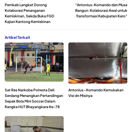
Pemkab Langkat Dorong
“Antonius-Komando dan Musa
Kolaborasi Penanganan
Bangun: Kolaborasi Awal untuk
Kemiskinan, Sekda Buka FGD
Transformasi Kabupaten Karo”
Kajian Kantong Kemiskinan
Artikel Terkait
Sat Res Narkoba Polresta Deli
Antonius -Komando Kemukakan
Serdang Menangkan Pertandingan
Visi dn Misinya
Sepak Bola Mini Soccer Dalam
Rangka HUT Bhayangkara Ke-78