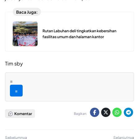
Baca Juga:
Rutan Labuhan deli tingkatkan kebersihan
fasilitas umum dan halaman kantor
Tim sby
=
=
Komentar
Bagikan:
Sebelumnya
Selanjutnya