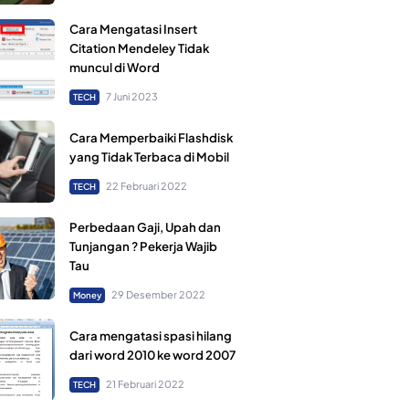
Cara Mengatasi Insert
Citation Mendeley Tidak
muncul di Word
7 Juni 2023
TECH
Cara Memperbaiki Flashdisk
yang Tidak Terbaca di Mobil
22 Februari 2022
TECH
Perbedaan Gaji, Upah dan
Tunjangan ? Pekerja Wajib
Tau
29 Desember 2022
Money
Cara mengatasi spasi hilang
dari word 2010 ke word 2007
21 Februari 2022
TECH