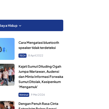
Gaya Hidup
Cara Mengatasi bluetooth
speaker tidak terdeteksi
8 April 2022
TECH
Kajati Sumut Dituding Ogah
Jumpa Wartawan, Audensi
dan Minta Informasi Forwaka
Sumut Ditolak, Kasipenkum
‘Mengamuk’
9 Mei 2026
Kriminal
Dengan Penuh Rasa Cinta
Satreskrim Polres Sergai