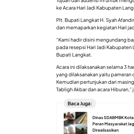
Tujuan dari audensi ini untuk men
ke Acara Hari Jadi Kabupaten Lang
Plt. Bupati Langkat H. Syah Afan
dan memaparkan kegiatan Hari jad
“Kami hadir disini mengundang ba
pada resepsi Hari Jadi Kabupaten 
Bupati Langkat.
Acara ini dilaksanakan selama 3 ha
yang dilaksanakan yaitu pameran 
Kemudian pertunjukan dari masing
Tabligh Akbar dan acara Hiburan,” 
Baca Juga:
Dinas SDABMBK Kota M
Peran Masyarakat Jaga
Direalisasikan