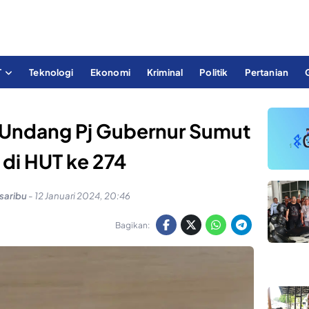
T
Teknologi
Ekonomi
Kriminal
Politik
Pertanian
t Undang Pj Gubernur Sumut
 di HUT ke 274
saribu
-
12 Januari 2024, 20:46
Bagikan: