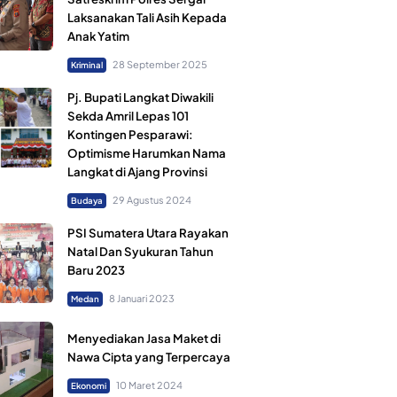
Laksanakan Tali Asih Kepada
Anak Yatim
28 September 2025
Kriminal
Pj. Bupati Langkat Diwakili
Sekda Amril Lepas 101
Kontingen Pesparawi:
Optimisme Harumkan Nama
Langkat di Ajang Provinsi
29 Agustus 2024
Budaya
PSI Sumatera Utara Rayakan
Natal Dan Syukuran Tahun
Baru 2023
8 Januari 2023
Medan
Menyediakan Jasa Maket di
Nawa Cipta yang Terpercaya
10 Maret 2024
Ekonomi