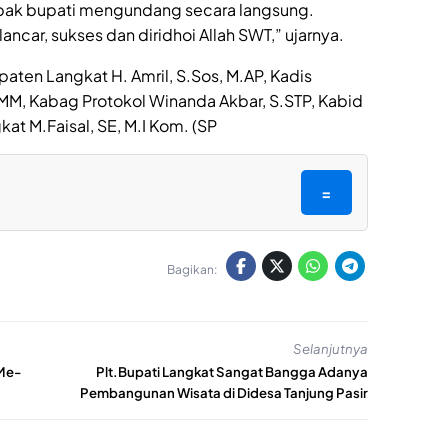
pak bupati mengundang secara langsung.
ancar, sukses dan diridhoi Allah SWT,” ujarnya.
paten Langkat H. Amril, S.Sos, M.AP, Kadis
, MM, Kabag Protokol Winanda Akbar, S.STP, Kabid
at M.Faisal, SE, M.I Kom. (SP
=
Bagikan:
Selanjutnya
Me-
Plt.Bupati Langkat Sangat Bangga Adanya
Pembangunan Wisata di Didesa Tanjung Pasir