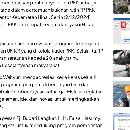
y, menegaskan pentingnya peran PKK sebagai
rga dalam pertemuan bulanan rutin TP PKK
antor Kecamatan Hinai, Senin (9/12/2024).
ader PKK dari empat kecamatan, yakni Hinai,
g silaturahmi dan evaluasi program, tetapi juga
n UMKM yang dikelola kader PKK. Selain itu, TP
an santunan kepada 20 anak yatim,
kesejahteraan masyarakat.
 Wahyuni mengapresiasi kerja keras seluruh
 program-program di berbagai desa dan
mbak pemberdayaan keluarga. Melalui kegiatan
ngalaman, ide, dan inovasi untuk meningkatkan
a.
esan Pj. Bupati Langkat, H.M. Faisal Hasrimy,
 Langkat, untuk mendukung program pemerintah