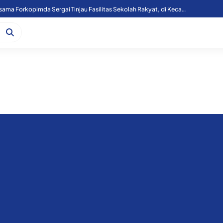
Kapoolres Sergai Bersama Forkopimda Sergai Tinjau Fasilitas Sekolah Rakyat, di Kecamatan Firdaus.