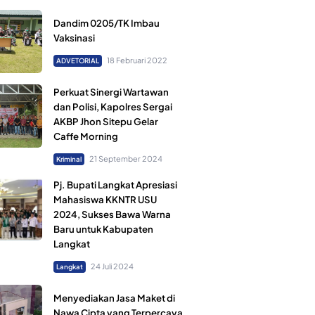
Dandim 0205/TK Imbau
Vaksinasi
18 Februari 2022
ADVETORIAL
Perkuat Sinergi Wartawan
dan Polisi, Kapolres Sergai
AKBP Jhon Sitepu Gelar
Caffe Morning
21 September 2024
Kriminal
Pj. Bupati Langkat Apresiasi
Mahasiswa KKNTR USU
2024, Sukses Bawa Warna
Baru untuk Kabupaten
Langkat
24 Juli 2024
Langkat
Menyediakan Jasa Maket di
Nawa Cipta yang Terpercaya