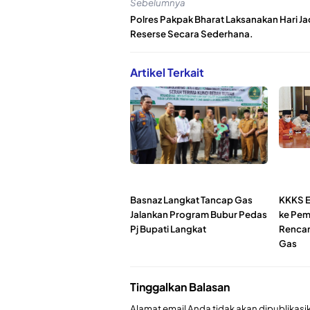
Sebelumnya
Polres Pakpak Bharat Laksanakan Hari Ja
Reserse Secara Sederhana.
Artikel Terkait
Basnaz Langkat Tancap Gas
KKKS 
Jalankan Program Bubur Pedas
ke Pem
Pj Bupati Langkat
Renca
Gas
Tinggalkan Balasan
Alamat email Anda tidak akan dipublikasi