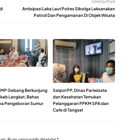
Selanjutnya
di
Antisipasi Laka Laut Polres Sibolga Laksanakan
Patroli Dan Pengamanan Di Objek Wisata
EMP Gebang Berkunjung
Satpol PP, Dinas Pariwisata
kab Langkat, Bahas
dan Kesehatan Temukan
na Pengeboran Sumur
Pelanggaran PPKM SPA dan
Cafe di Tangsel
kan.
Ruas yang wajib ditandai
*