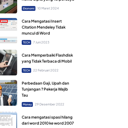
10 Maret 2024
Ekonomi
Cara Mengatasi Insert
Citation Mendeley Tidak
muncul di Word
7 Juni 2023
TECH
Cara Memperbaiki Flashdisk
yang Tidak Terbaca di Mobil
22 Februari 2022
TECH
Perbedaan Gaji, Upah dan
Tunjangan ? Pekerja Wajib
Tau
29 Desember 2022
Money
Cara mengatasi spasi hilang
dari word 2010 ke word 2007