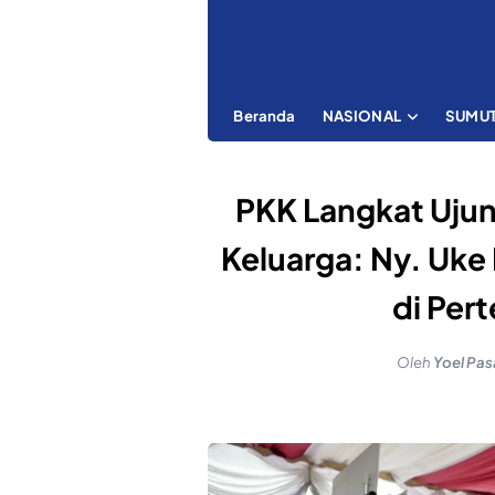
Beranda
NASIONAL
SUMU
PKK Langkat Uju
Keluarga: Ny. Uk
di Per
Oleh
Yoel Pas