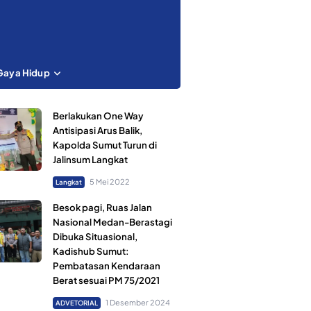
Gaya Hidup
Berlakukan One Way
Antisipasi Arus Balik,
Kapolda Sumut Turun di
Jalinsum Langkat
5 Mei 2022
Langkat
Besok pagi, Ruas Jalan
Nasional Medan-Berastagi
Dibuka Situasional,
Kadishub Sumut:
Pembatasan Kendaraan
Berat sesuai PM 75/2021
1 Desember 2024
ADVETORIAL