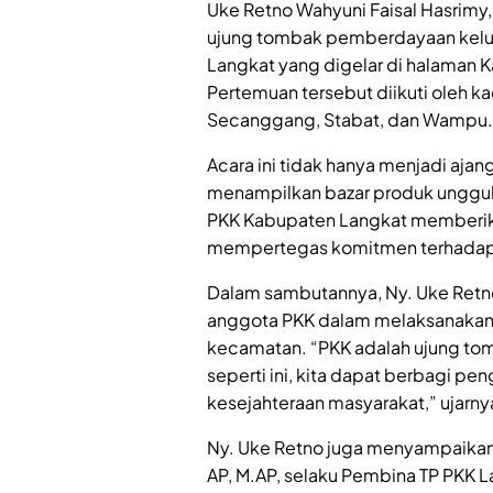
Uke Retno Wahyuni Faisal Hasrim
ujung tombak pemberdayaan kelua
Langkat yang digelar di halaman K
Pertemuan tersebut diikuti oleh k
Secanggang, Stabat, dan Wampu.
Acara ini tidak hanya menjadi ajan
menampilkan bazar produk unggula
PKK Kabupaten Langkat memberik
mempertegas komitmen terhadap 
Dalam sambutannya, Ny. Uke Retno
anggota PKK dalam melaksanakan
kecamatan. “PKK adalah ujung to
seperti ini, kita dapat berbagi pe
kesejahteraan masyarakat,” ujarny
Ny. Uke Retno juga menyampaikan p
AP, M.AP, selaku Pembina TP PKK