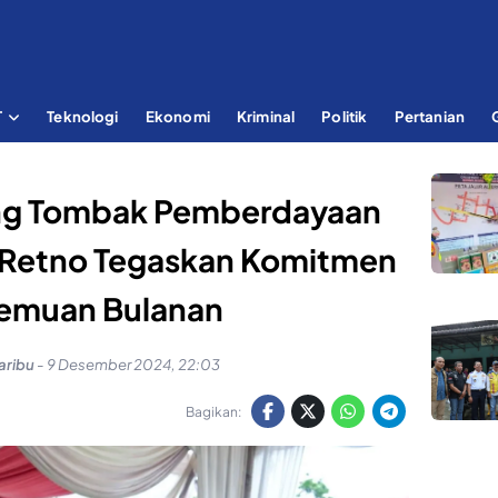
T
Teknologi
Ekonomi
Kriminal
Politik
Pertanian
ng Tombak Pemberdayaan
e Retno Tegaskan Komitmen
temuan Bulanan
aribu
-
9 Desember 2024, 22:03
Bagikan: