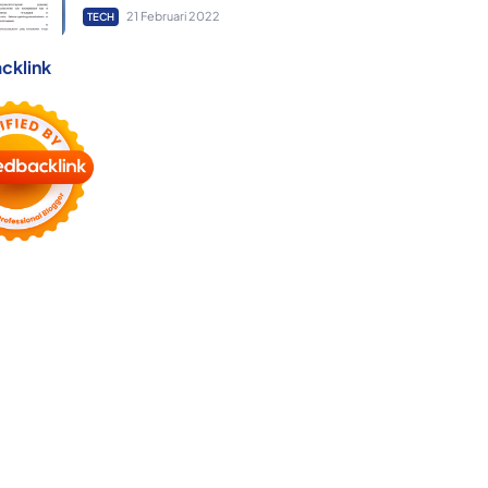
21 Februari 2022
TECH
cklink