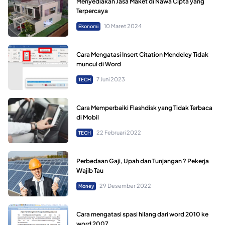
Menyediakan Jasa Maket di Nawa Cipta yang
Terpercaya
10 Maret 2024
Ekonomi
Cara Mengatasi Insert Citation Mendeley Tidak
muncul di Word
7 Juni 2023
TECH
Cara Memperbaiki Flashdisk yang Tidak Terbaca
di Mobil
22 Februari 2022
TECH
Perbedaan Gaji, Upah dan Tunjangan ? Pekerja
Wajib Tau
29 Desember 2022
Money
Cara mengatasi spasi hilang dari word 2010 ke
word 2007