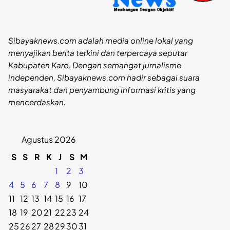
Sibayaknews.com adalah media online lokal yang
menyajikan berita terkini dan terpercaya seputar
Kabupaten Karo. Dengan semangat jurnalisme
independen, Sibayaknews.com hadir sebagai suara
masyarakat dan penyambung informasi kritis yang
mencerdaskan.
Agustus 2026
S
S
R
K
J
S
M
1
2
3
4
5
6
7
8
9
10
11
12
13
14
15
16
17
18
19
20
21
22
23
24
25
26
27
28
29
30
31