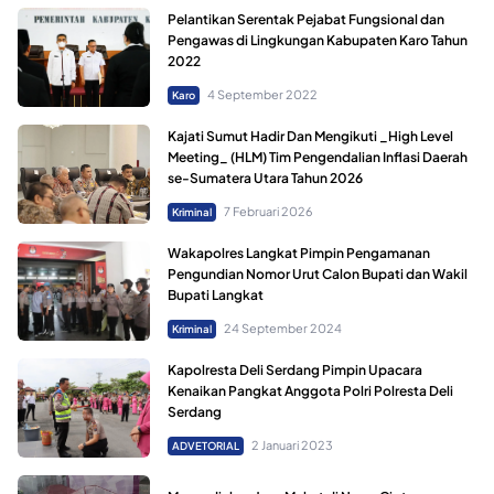
Pelantikan Serentak Pejabat Fungsional dan
Pengawas di Lingkungan Kabupaten Karo Tahun
2022
4 September 2022
Karo
Kajati Sumut Hadir Dan Mengikuti _High Level
Meeting_ (HLM) Tim Pengendalian Inflasi Daerah
se-Sumatera Utara Tahun 2026
7 Februari 2026
Kriminal
Wakapolres Langkat Pimpin Pengamanan
Pengundian Nomor Urut Calon Bupati dan Wakil
Bupati Langkat
24 September 2024
Kriminal
Kapolresta Deli Serdang Pimpin Upacara
Kenaikan Pangkat Anggota Polri Polresta Deli
Serdang
2 Januari 2023
ADVETORIAL