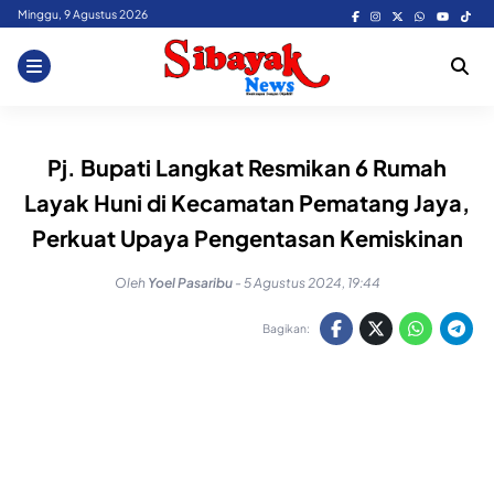
Skip
Minggu, 9 Agustus 2026
to
content
Pj. Bupati Langkat Resmikan 6 Rumah
Layak Huni di Kecamatan Pematang Jaya,
Perkuat Upaya Pengentasan Kemiskinan
Oleh
Yoel Pasaribu
-
5 Agustus 2024, 19:44
Bagikan: