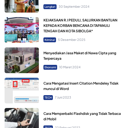
30 September 2024
Langkat
KEJAKSAAN R.I PEDULI, SALURKAN BANTUAN
KEPADA KORBAN BENCANA DI TAPANULI
TENGAH DAN KOTA SIBOLGA*
5 Desember 2025
Kriminal
Menyediakan Jasa Maket di Nawa Cipta yang
Terpercaya
10 Maret 2024
Ekonomi
Cara Mengatasi Insert Citation Mendeley Tidak
muncul di Word
7 Juni 2023
TECH
Cara Memperbaiki Flashdisk yang Tidak Terbaca
di Mobil
22 Februari 2022
TECH