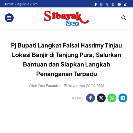
Skip
Jumat, 7 Agustus 2026
to
content
Pj Bupati Langkat Faisal Hasrimy Tinjau
Lokasi Banjir di Tanjung Pura, Salurkan
Bantuan dan Siapkan Langkah
Penanganan Terpadu
Oleh
Yoel Pasaribu
-
15 November 2024, 14:16
Bagikan: