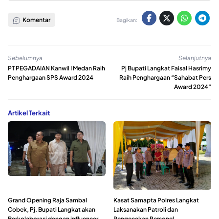
Komentar
Bagikan:
Sebelumnya
Selanjutnya
PT PEGADAIAN Kanwil I Medan Raih
Pj Bupati Langkat Faisal Hasrimy
Penghargaan SPS Award 2024
Raih Penghargaan “Sahabat Pers
Award 2024”
Artikel Terkait
Grand Opening Raja Sambal
Kasat Samapta Polres Langkat
Cobek, Pj. Bupati Langkat akan
Laksanakan Patroli dan
Berkolaborasi dengan influencer
Pengecekan Personel