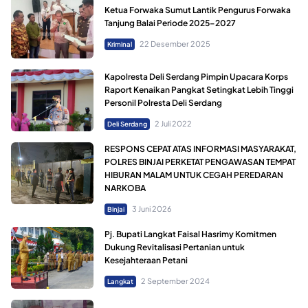
Ketua Forwaka Sumut Lantik Pengurus Forwaka
Tanjung Balai Periode 2025–2027
22 Desember 2025
Kriminal
Kapolresta Deli Serdang Pimpin Upacara Korps
Raport Kenaikan Pangkat Setingkat Lebih Tinggi
Personil Polresta Deli Serdang
2 Juli 2022
Deli Serdang
RESPONS CEPAT ATAS INFORMASI MASYARAKAT,
POLRES BINJAI PERKETAT PENGAWASAN TEMPAT
HIBURAN MALAM UNTUK CEGAH PEREDARAN
NARKOBA
3 Juni 2026
Binjai
Pj. Bupati Langkat Faisal Hasrimy Komitmen
Dukung Revitalisasi Pertanian untuk
Kesejahteraan Petani
2 September 2024
Langkat