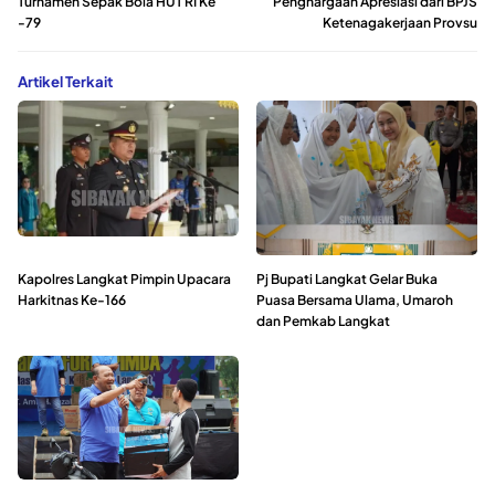
Turnamen Sepak Bola HUT RI Ke
Penghargaan Apresiasi dari BPJS
-79
Ketenagakerjaan Provsu
Artikel Terkait
Kapolres Langkat Pimpin Upacara
Pj Bupati Langkat Gelar Buka
Harkitnas Ke-166
Puasa Bersama Ulama, Umaroh
dan Pemkab Langkat