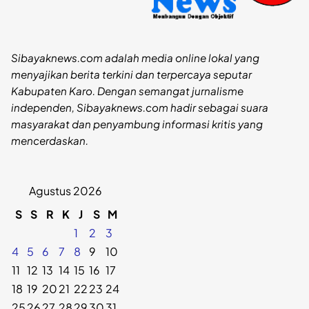
Sibayaknews.com adalah media online lokal yang
menyajikan berita terkini dan terpercaya seputar
Kabupaten Karo. Dengan semangat jurnalisme
independen, Sibayaknews.com hadir sebagai suara
masyarakat dan penyambung informasi kritis yang
mencerdaskan.
Agustus 2026
S
S
R
K
J
S
M
1
2
3
4
5
6
7
8
9
10
11
12
13
14
15
16
17
18
19
20
21
22
23
24
25
26
27
28
29
30
31