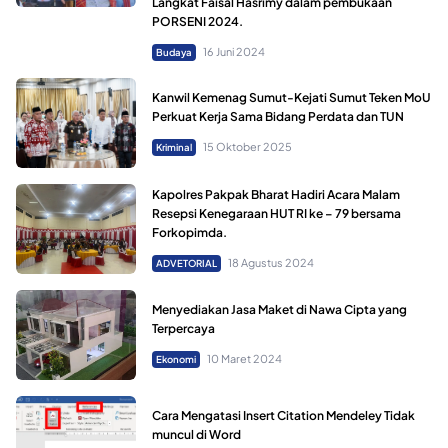
Langkat Faisal Hasrimy dalam pembukaan
PORSENI 2024.
16 Juni 2024
Budaya
Kanwil Kemenag Sumut-Kejati Sumut Teken MoU
Perkuat Kerja Sama Bidang Perdata dan TUN
15 Oktober 2025
Kriminal
Kapolres Pakpak Bharat Hadiri Acara Malam
Resepsi Kenegaraan HUT RI ke – 79 bersama
Forkopimda.
18 Agustus 2024
ADVETORIAL
Menyediakan Jasa Maket di Nawa Cipta yang
Terpercaya
10 Maret 2024
Ekonomi
Cara Mengatasi Insert Citation Mendeley Tidak
muncul di Word