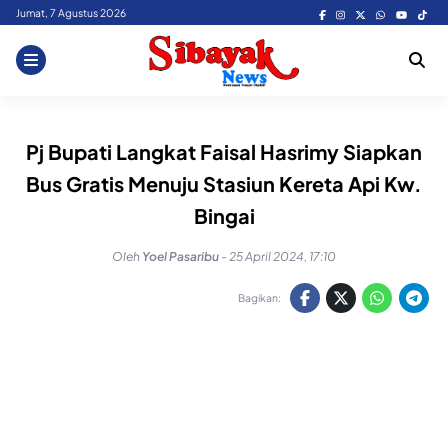
Skip
Jumat, 7 Agustus 2026
to
content
Pj Bupati Langkat Faisal Hasrimy Siapkan
Bus Gratis Menuju Stasiun Kereta Api Kw.
Bingai
Oleh
Yoel Pasaribu
-
25 April 2024, 17:10
Bagikan: