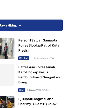
Gaya Hidup
Personil Satuan Samapta
Polres Sibolga Patroli Kota
Presisi
5 Desember 2024
Kriminal
Satreskrim Polres Tanah
Karo Ungkap Kasus
Pembunuhan di Sungai Lau
Biang
6 November 2025
Karo
Pj Bupati Langkat Faisal
Hasrimy Buka MTQ ke-57: