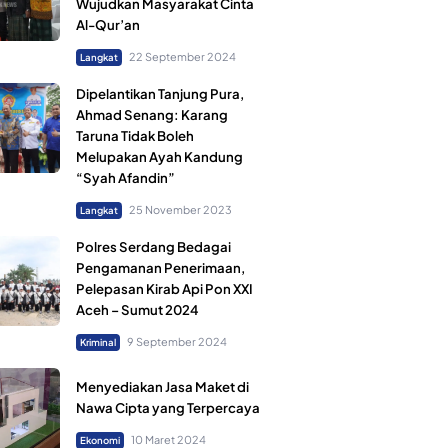
Wujudkan Masyarakat Cinta
Al-Qur’an
22 September 2024
Langkat
Dipelantikan Tanjung Pura,
Ahmad Senang: Karang
Taruna Tidak Boleh
Melupakan Ayah Kandung
“Syah Afandin”
25 November 2023
Langkat
Polres Serdang Bedagai
Pengamanan Penerimaan,
Pelepasan Kirab Api Pon XXI
Aceh – Sumut 2024
9 September 2024
Kriminal
Menyediakan Jasa Maket di
Nawa Cipta yang Terpercaya
10 Maret 2024
Ekonomi