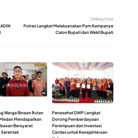
Selanjutnya
SADIN
Polres Langkat Melaksanakan Pam Kampanye
t
Calon Bupati dan Wakil Bupati
ng Warga Binaan Rutan
Penasehat DWP Langkat
I Medan Mendapatkan
Dorong Pemberdayaan
asan Bersyarat
Perempuan dan Investasi
 Serentak
Cerdas untuk Kesejahteraan