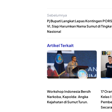
Sebelumnya
Pj Bupati Langkat Lepas Kontingen POR
VI, Siap Harumkan Nama Sumut di Tingka
Nasional
Artikel Terkait
Workshop Indonesia Bersih
17 Ora
Narkoba, Kapolda: Angka
Kelas 
Kejahatan di Sumut Turun.
Pembeb
Secara