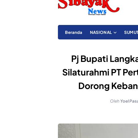
Beranda
NASIONAL
SUMU
Pj Bupati Langk
Silaturahmi PT Pe
Dorong Keban
Oleh
Yoel Pas