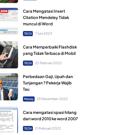
Cara Mengatasi Insert
Citation Mendeley Tidak
muncul di Word
7 Juni 2023
TECH
Cara Memperbaiki Flashdisk
yang Tidak Terbaca di Mobil
22 Februari 2022
TECH
Perbedaan Gaji, Upah dan
Tunjangan ? Pekerja Wajib
Tau
29 Desember 2022
Money
Cara mengatasi spasi hilang
dari word 2010 ke word 2007
21 Februari 2022
TECH