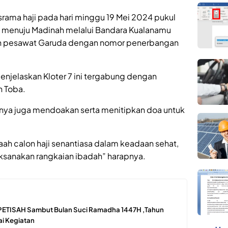
asrama haji pada hari minggu 19 Mei 2024 pukul
 menuju Madinah melalui Bandara Kualanamu
an pesawat Garuda dengan nomor penerbangan
menjelaskan Kloter 7 ini tergabung dengan
n Toba.
nya juga mendoakan serta menitipkan doa untuk
ah calon haji senantiasa dalam keadaan sehat,
sanakan rangkaian ibadah” harapnya.
TISAH Sambut Bulan Suci Ramadha 1447H ,Tahun
i Kegiatan