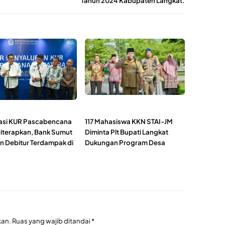
Tahun 2024 Kabupaten Langkat.
asi KUR Pascabencana
117 Mahasiswa KKN STAI-JM
Diterapkan, Bank Sumut
Diminta Plt Bupati Langkat
n Debitur Terdampak di
Dukungan Program Desa
kan.
Ruas yang wajib ditandai
*