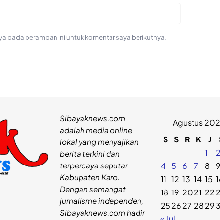
ya pada peramban ini untuk komentar saya berikutnya.
Sibayaknews.com
Agustus 20
adalah media online
S
S
R
K
J
lokal yang menyajikan
1
berita terkini dan
terpercaya seputar
4
5
6
7
8
Kabupaten Karo.
11
12
13
14
15
1
Dengan semangat
18
19
20
21
22
jurnalisme independen,
25
26
27
28
29
Sibayaknews.com hadir
« Jul