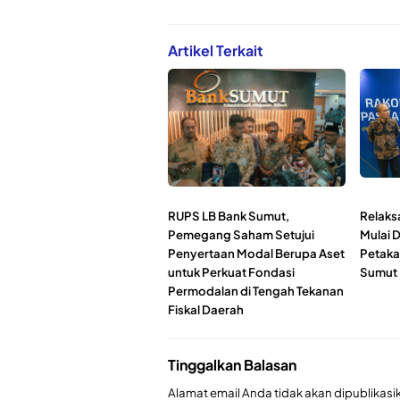
Artikel Terkait
RUPS LB Bank Sumut,
Relaks
Pemegang Saham Setujui
Mulai 
Penyertaan Modal Berupa Aset
Petaka
untuk Perkuat Fondasi
Sumut
Permodalan di Tengah Tekanan
Fiskal Daerah
Tinggalkan Balasan
Alamat email Anda tidak akan dipublikasi