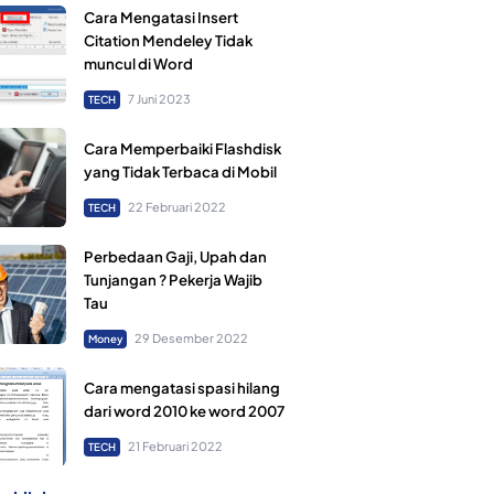
Cara Mengatasi Insert
Citation Mendeley Tidak
muncul di Word
7 Juni 2023
TECH
Cara Memperbaiki Flashdisk
yang Tidak Terbaca di Mobil
22 Februari 2022
TECH
Perbedaan Gaji, Upah dan
Tunjangan ? Pekerja Wajib
Tau
29 Desember 2022
Money
Cara mengatasi spasi hilang
dari word 2010 ke word 2007
21 Februari 2022
TECH