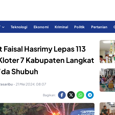
T
Teknologi
Ekonomi
Kriminal
Politik
Pertanian
t Faisal Hasrimy Lepas 113
Kloter 7 Kabupaten Langkat
’da Shubuh
Pasaribu
-
21 Mei 2024, 08:07
Bagikan: