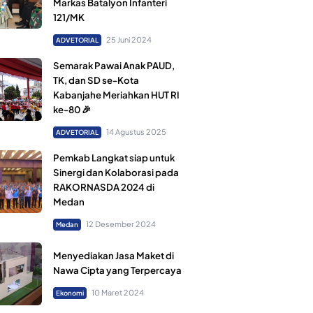
Markas Batalyon Infanteri
121/MK
25 Juni 2024
ADVETORIAL
Semarak Pawai Anak PAUD,
TK, dan SD se-Kota
Kabanjahe Meriahkan HUT RI
ke-80 🎉
14 Agustus 2025
ADVETORIAL
Pemkab Langkat siap untuk
Sinergi dan Kolaborasi pada
RAKORNASDA 2024 di
Medan
12 Desember 2024
Medan
Menyediakan Jasa Maket di
Nawa Cipta yang Terpercaya
10 Maret 2024
Ekonomi