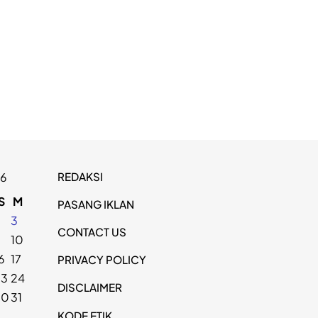
REDAKSI
26
S
M
PASANG IKLAN
2
3
CONTACT US
9
10
6
17
PRIVACY POLICY
23
24
DISCLAIMER
30
31
KODE ETIK