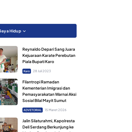
Gaya Hidup
Reynaldo Depari Sang Juara
Kejuaraan Karate Perebutan
Piala Bupati Karo
28 Juli 2023
Karo
Filantropi Ramadan
Kementerian Imigrasi dan
Pemasyarakatan Warnai Aksi
Sosial Bilal Mayit Sumut
15 Maret 2026
ADVETORIAL
Jalin Silaturahmi, Kapolresta
Deli Serdang Berkunjung ke