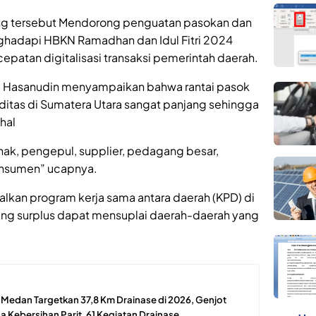
ng tersebut Mendorong penguatan pasokan dan
ghadapi HBKN Ramadhan dan Idul Fitri 2024
cepatan digitalisasi transaksi pemerintah daerah.
a Hasanudin menyampaikan bahwa rantai pasok
ditas di Sumatera Utara sangat panjang sehingga
hal
nak, pengepul, supplier, pedagang besar,
onsumen” ucapnya.
kan program kerja sama antara daerah (KPD) di
ang surplus dapat mensuplai daerah-daerah yang
edan Targetkan 37,8 Km Drainase di 2026, Genjot
 Kebersihan Parit, 61 Kegiatan Drainase