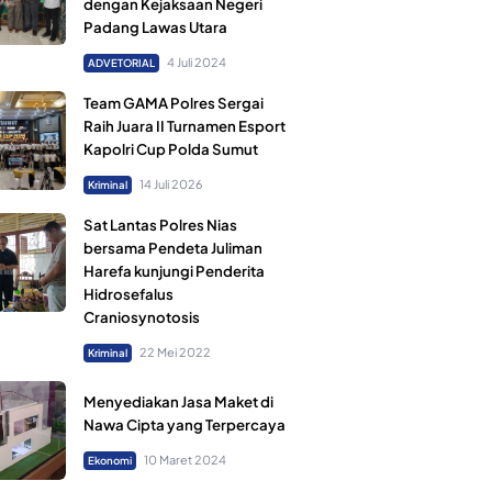
dengan Kejaksaan Negeri
Padang Lawas Utara
4 Juli 2024
ADVETORIAL
Team GAMA Polres Sergai
Raih Juara II Turnamen Esport
Kapolri Cup Polda Sumut
14 Juli 2026
Kriminal
Sat Lantas Polres Nias
bersama Pendeta Juliman
Harefa kunjungi Penderita
Hidrosefalus
Craniosynotosis
22 Mei 2022
Kriminal
Menyediakan Jasa Maket di
Nawa Cipta yang Terpercaya
10 Maret 2024
Ekonomi