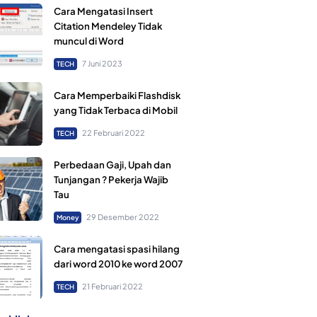
Cara Mengatasi Insert
Citation Mendeley Tidak
muncul di Word
7 Juni 2023
TECH
Cara Memperbaiki Flashdisk
yang Tidak Terbaca di Mobil
22 Februari 2022
TECH
Perbedaan Gaji, Upah dan
Tunjangan ? Pekerja Wajib
Tau
29 Desember 2022
Money
Cara mengatasi spasi hilang
dari word 2010 ke word 2007
21 Februari 2022
TECH