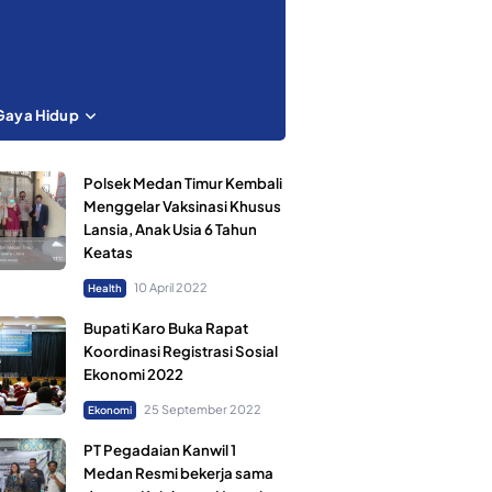
Gaya Hidup
Polsek Medan Timur Kembali
Menggelar Vaksinasi Khusus
Lansia, Anak Usia 6 Tahun
Keatas
10 April 2022
Health
Bupati Karo Buka Rapat
Koordinasi Registrasi Sosial
Ekonomi 2022
25 September 2022
Ekonomi
PT Pegadaian Kanwil 1
Medan Resmi bekerja sama