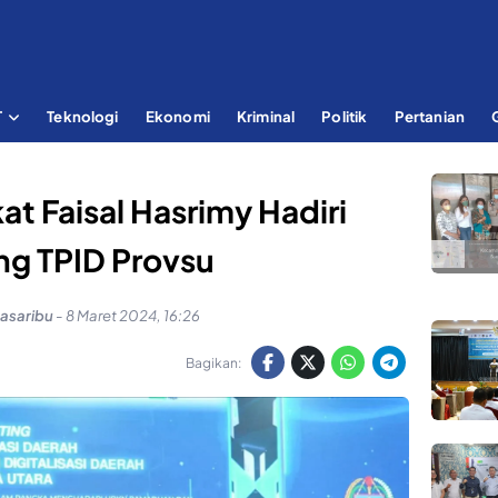
T
Teknologi
Ekonomi
Kriminal
Politik
Pertanian
at Faisal Hasrimy Hadiri
ng TPID Provsu
Pasaribu
-
8 Maret 2024, 16:26
Bagikan: