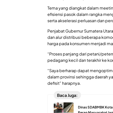
Tema yang diangkat dalam meeti
efisiensi pasok dalam rangka men
serta akselerasi perluasan dan per
Penjabat Gubernur Sumatera Utar
dan alur distribusi beberapa komo
harga pada konsumen menjadi ma
“Proses panjang dari petani/peter
pedagang kecil dan terakhir ke k
“Saya berharap dapat mengoptimal
dalam provinsi sehingga daerah y
defisit” harapnya.
Baca Juga:
Dinas SDABMBK Kota M
Peran Masyarakat Jaga