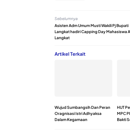
Sebelumnya
Asisten Adm Umum Musti Wakili Pj Bupati
Langkat hadiri Capping Day Mahasiswa 
Langkat
Artikel Terkait
Wujud Sumbangsih Dan Peran
HUT Pe
Oragnisasi Istri Adhyaksa
MPC PP
Dalam Kegamaan
Bakti S