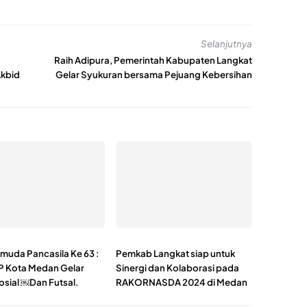
Selanjutnya
Raih Adipura, Pemerintah Kabupaten Langkat
Akbid
Gelar Syukuran bersama Pejuang Kebersihan
muda Pancasila Ke 63 :
Pemkab Langkat siap untuk
 Kota Medan Gelar
Sinergi dan Kolaborasi pada
osial ￼Dan Futsal.
RAKORNASDA 2024 di Medan