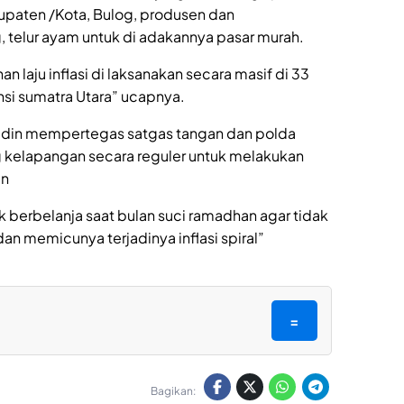
bupaten /Kota, Bulog, produsen dan
 telur ayam untuk di adakannya pasar murah.
n laju inflasi di laksanakan secara masif di 33
nsi sumatra Utara” ucapnya.
udin mempertegas satgas tangan dan polda
 kelapangan secara reguler untuk melakukan
an
 berbelanja saat bulan suci ramadhan agar tidak
an memicunya terjadinya inflasi spiral”
=
Bagikan: