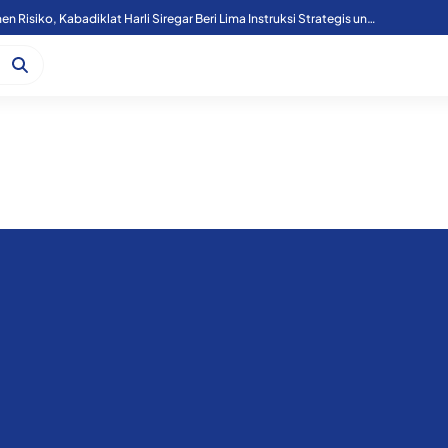
Tutup Diklat Manajemen Risiko, Kabadiklat Harli Siregar Beri Lima Instruksi Strategis untuk Perkuat Tata Kelola Kejaksaan