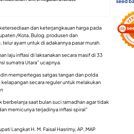
seed ba
ketersediaan dan keterjangkauan harga pada
bupaten /Kota, Bulog, produsen dan
 telur ayam untuk di adakannya pasar murah.
n laju inflasi di laksanakan secara masif di 33
nsi sumatra Utara” ucapnya.
udin mempertegas satgas tangan dan polda
 kelapangan secara reguler untuk melakukan
an
 berbelanja saat bulan suci ramadhan agar tidak
an memicunya terjadinya inflasi spiral”
ati Langkat H. M. Faisal Hasrimy, AP.,MAP