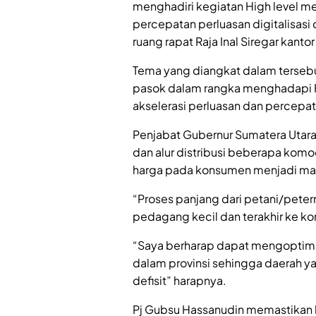
menghadiri kegiatan High level me
percepatan perluasan digitalisasi 
ruang rapat Raja Inal Siregar kant
Tema yang diangkat dalam terseb
pasok dalam rangka menghadapi H
akselerasi perluasan dan percepata
Penjabat Gubernur Sumatera Utar
dan alur distribusi beberapa komo
harga pada konsumen menjadi ma
“Proses panjang dari petani/peter
pedagang kecil dan terakhir ke k
“Saya berharap dapat mengoptimal
dalam provinsi sehingga daerah y
defisit” harapnya.
Pj Gubsu Hassanudin memastikan 