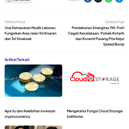
Sebelumnya
Selanjutnya
Urai Kemacetan Mudik Lebaran,
Pendekatan Sinergitas TNI-Polri
Fungsikan Area Jalan Tol Kisaran
Cegah Kecelakaan, Polsek Kotarih
dan Tol Sinaksak
dan Koramil Pasang Pita Kejut
Speed Bump
Artikel Terkait
Apa itu dan Kelebihan investasi
Mengetahui Fungsi Cloud Storage
cryptocurrency
IndiHome