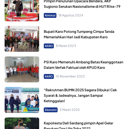
Pimpin Penurunan Upacara Bendera, AKP
Sugiono Serukan Nasionalisme di HUT RI ke-79
18 Agustus 2024
Kriminal
Bupati Karo Potong Tumpeng Cimpa Tanda
Memeriahkan Hari Jadi Kabupaten Karo
8 Maret 2023
KARO
PSI Karo Memenuhi Ambang Batas Keanggotaan
Dalam Verfak Faktual oleh KPUD Karo
10 November 2022
KARO
“Rekrutmen BUMN 2025 Segera Dibuka! Cek
Syarat & Jadwalnya, Jangan Sampai
Ketinggalan!
3 Maret 2025
Ekonomi
Kapolresta Deli Serdang pimpin Apel Gelar
Pasukan Ops Lilin Toba 2022