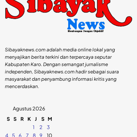
Sibayaknews.com adalah media online lokal yang
menyajikan berita terkini dan terpercaya seputar
Kabupaten Karo. Dengan semangat jurnalisme
independen, Sibayaknews.com hadir sebagai suara
masyarakat dan penyambung informasi kritis yang
mencerdaskan.
Agustus 2026
S
S
R
K
J
S
M
1
2
3
4
5
6
7
8
9
10