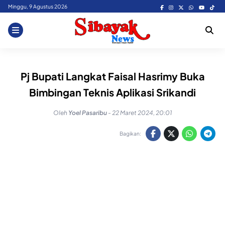
Skip
Minggu, 9 Agustus 2026
to
content
Pj Bupati Langkat Faisal Hasrimy Buka
Bimbingan Teknis Aplikasi Srikandi
Oleh
Yoel Pasaribu
-
22 Maret 2024, 20:01
Bagikan: