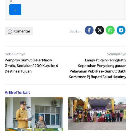
=
=
Komentar
Bagikan:
Sebelumnya
Selanjutnya
Pemprov Sumut Gelar Mudik
Langkat Raih Peringkat 2
Gratis, Sediakan 1200 Kursi ke 6
Kepatuhan Penyelenggaraan
Destinasi Tujuan
Pelayanan Publik se-Sumut: Bukti
Komitmen Pj Bupati Faisal Hasrimy
Artikel Terkait