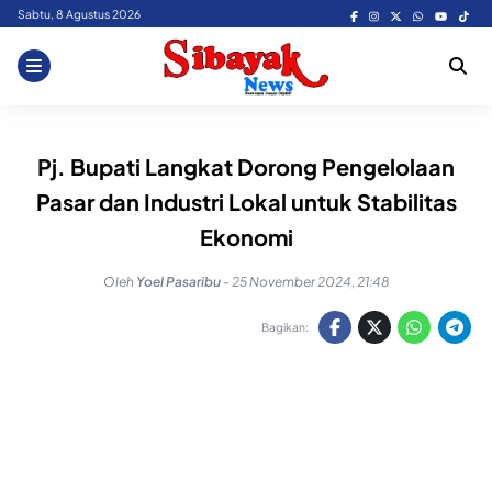
Skip
Sabtu, 8 Agustus 2026
to
content
Pj. Bupati Langkat Dorong Pengelolaan
Pasar dan Industri Lokal untuk Stabilitas
Ekonomi
Oleh
Yoel Pasaribu
-
25 November 2024, 21:48
Bagikan: