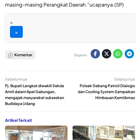
masing-masing Perangkat Daerah.”ucapanya.(SP)
=
=
Komentar
Bagikan:
Sebelumnya
Selanjutnya
Pj. Bupati Langkat diwakili Sekda
Polsek Gebang Patroli Dialogis
Amril dalam Apel Gabungan,
dan Cooling System Sampaikan
mengajak masyarakat sukseskan
Himbauan Kamtibmas
Budidaya Udang
Artikel Terkait