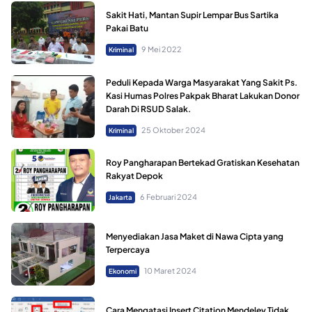
Sakit Hati, Mantan Supir Lempar Bus Sartika
Pakai Batu
9 Mei 2022
Kriminal
Peduli Kepada Warga Masyarakat Yang Sakit Ps.
Kasi Humas Polres Pakpak Bharat Lakukan Donor
Darah Di RSUD Salak.
25 Oktober 2024
Kriminal
Roy Pangharapan Bertekad Gratiskan Kesehatan
Rakyat Depok
6 Februari 2024
Jakarta
Menyediakan Jasa Maket di Nawa Cipta yang
Terpercaya
10 Maret 2024
Ekonomi
Cara Mengatasi Insert Citation Mendeley Tidak