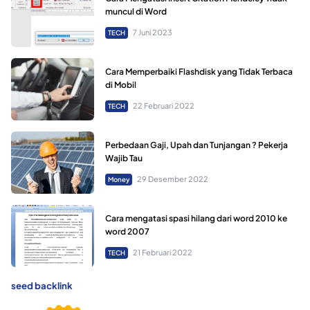
muncul di Word
7 Juni 2023
TECH
Cara Memperbaiki Flashdisk yang Tidak Terbaca
di Mobil
22 Februari 2022
TECH
Perbedaan Gaji, Upah dan Tunjangan ? Pekerja
Wajib Tau
29 Desember 2022
Money
Cara mengatasi spasi hilang dari word 2010 ke
word 2007
21 Februari 2022
TECH
seed backlink