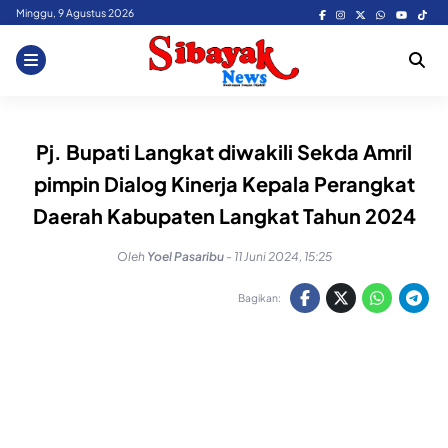
Skip
Minggu, 9 Agustus 2026
to
content
Pj. Bupati Langkat diwakili Sekda Amril
pimpin Dialog Kinerja Kepala Perangkat
Daerah Kabupaten Langkat Tahun 2024
Oleh
Yoel Pasaribu
-
11 Juni 2024, 15:25
Bagikan: