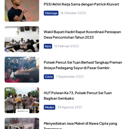
PSSI Akhiri Kerja Sama dengan Patrick Kluivert
16 Oktober 2025
Olahraga
Wakil Bupati Hadiri Rapat Koordinasi Persiapan
Desa Percontohan Tahun 2023
15 Februari 2023
Karo
Polsek Percut Sei Tuan Berhasil Tangkap Preman
Aniaya Pedagang Sayur di Pasar Gambir .
7 September 2021
Crime
HUT Polwan Ke 73, Polsek Percut Sei Tuan
Bagikan Sembako
28 Agustus 2021
Medan
Menyediakan Jasa Maket di Nawa Cipta yang
Terpercaya