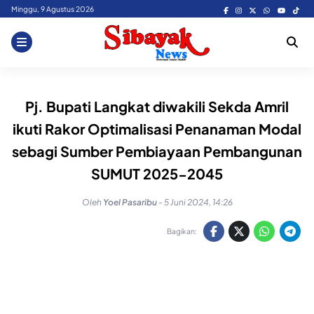
Skip
Minggu, 9 Agustus 2026
to
content
Pj. Bupati Langkat diwakili Sekda Amril
ikuti Rakor Optimalisasi Penanaman Modal
sebagi Sumber Pembiayaan Pembangunan
SUMUT 2025-2045
Oleh
Yoel Pasaribu
-
5 Juni 2024, 14:26
Bagikan: