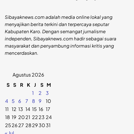
Sibayaknews.com adalah media online lokal yang
menyajikan berita terkini dan terpercaya seputar
Kabupaten Karo. Dengan semangat jurnalisme
independen, Sibayaknews.com hadir sebagai suara
masyarakat dan penyambung informasi kritis yang
mencerdaskan.
Agustus 2026
S
S
R
K
J
S
M
1
2
3
4
5
6
7
8
9
10
11
12
13
14
15
16
17
18
19
20
21
22
23
24
25
26
27
28
29
30
31
« Jul