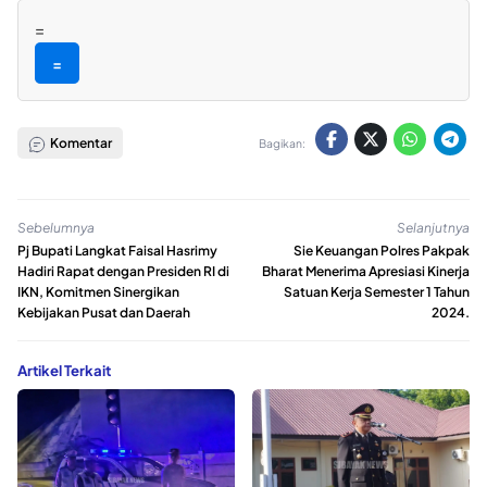
=
=
Komentar
Bagikan:
Sebelumnya
Selanjutnya
Pj Bupati Langkat Faisal Hasrimy
Sie Keuangan Polres Pakpak
Hadiri Rapat dengan Presiden RI di
Bharat Menerima Apresiasi Kinerja
IKN, Komitmen Sinergikan
Satuan Kerja Semester 1 Tahun
Kebijakan Pusat dan Daerah
2024.
Artikel Terkait