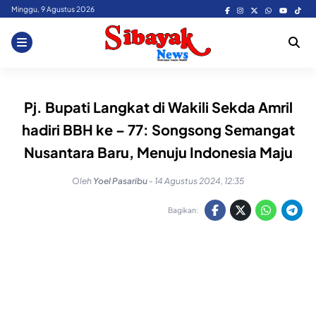
Skip
Minggu, 9 Agustus 2026
to
content
Pj. Bupati Langkat di Wakili Sekda Amril
hadiri BBH ke – 77: Songsong Semangat
Nusantara Baru, Menuju Indonesia Maju
Oleh
Yoel Pasaribu
-
14 Agustus 2024, 12:35
Bagikan: