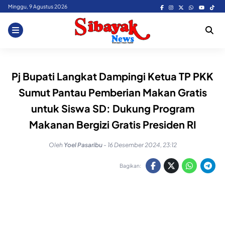
Skip
Minggu, 9 Agustus 2026
to
content
Pj Bupati Langkat Dampingi Ketua TP PKK
Sumut Pantau Pemberian Makan Gratis
untuk Siswa SD: Dukung Program
Makanan Bergizi Gratis Presiden RI
Oleh
Yoel Pasaribu
-
16 Desember 2024, 23:12
Bagikan: