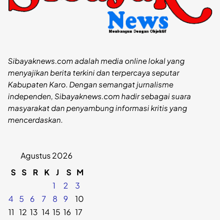
Sibayaknews.com adalah media online lokal yang
menyajikan berita terkini dan terpercaya seputar
Kabupaten Karo. Dengan semangat jurnalisme
independen, Sibayaknews.com hadir sebagai suara
masyarakat dan penyambung informasi kritis yang
mencerdaskan.
Agustus 2026
S
S
R
K
J
S
M
1
2
3
4
5
6
7
8
9
10
11
12
13
14
15
16
17