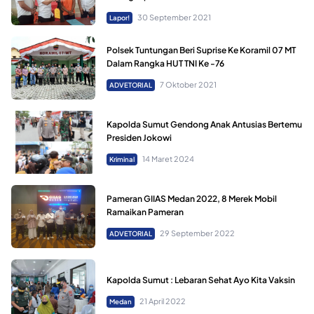
30 September 2021
Lapor!
Polsek Tuntungan Beri Suprise Ke Koramil 07 MT
Dalam Rangka HUT TNI Ke -76
7 Oktober 2021
ADVETORIAL
Kapolda Sumut Gendong Anak Antusias Bertemu
Presiden Jokowi
14 Maret 2024
Kriminal
Pameran GIIAS Medan 2022, 8 Merek Mobil
Ramaikan Pameran
29 September 2022
ADVETORIAL
Kapolda Sumut : Lebaran Sehat Ayo Kita Vaksin
21 April 2022
Medan