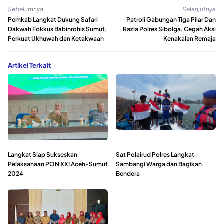
Sebelumnya
Selanjutnya
Pemkab Langkat Dukung Safari
Patroli Gabungan Tiga Pilar Dan
Dakwah Fokkus Babinrohis Sumut,
Razia Polres Sibolga, Cegah Aksi
Perkuat Ukhuwah dan Ketakwaan
Kenakalan Remaja
Artikel Terkait
Langkat Siap Sukseskan
Sat Polairud Polres Langkat
Pelaksanaan PON XXI Aceh-Sumut
Sambangi Warga dan Bagikan
2024
Bendera