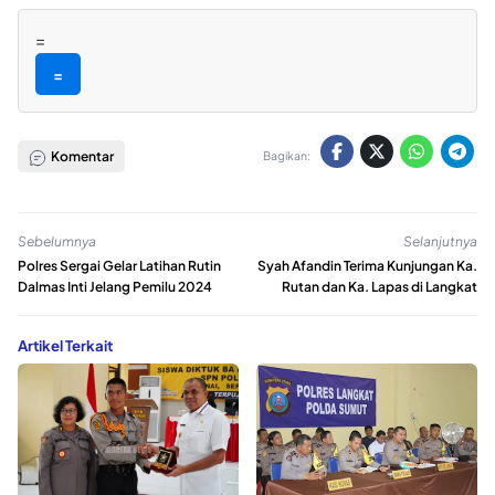
=
=
Komentar
Bagikan:
Sebelumnya
Selanjutnya
Polres Sergai Gelar Latihan Rutin
Syah Afandin Terima Kunjungan Ka.
Dalmas Inti Jelang Pemilu 2024
Rutan dan Ka. Lapas di Langkat
Artikel Terkait