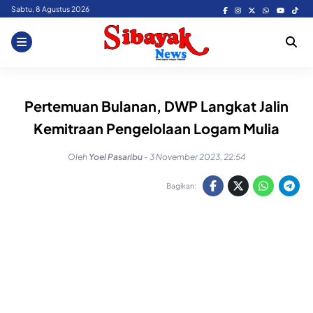
Skip
Sabtu, 8 Agustus 2026
to
content
Pertemuan Bulanan, DWP Langkat Jalin
Kemitraan Pengelolaan Logam Mulia
Oleh
Yoel Pasaribu
-
3 November 2023, 22:54
Bagikan: