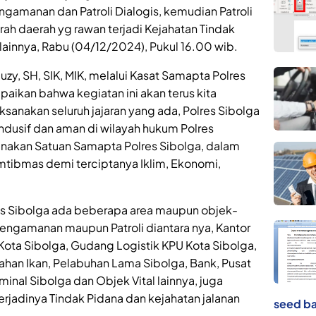
ngamanan dan Patroli Dialogis, kemudian Patroli
ah daerah yg rawan terjadi Kejahatan Tindak
lainnya, Rabu (04/12/2024), Pukul 16.00 wib.
y, SH, SIK, MIK, melalui Kasat Samapta Polres
paikan bahwa kegiatan ini akan terus kita
ksanakan seluruh jajaran yang ada, Polres Sibolga
ndusif dan aman di wilayah hukum Polres
ksanakan Satuan Samapta Polres Sibolga, dalam
mtibmas demi terciptanya Iklim, Ekonomi,
.
es Sibolga ada beberapa area maupun objek-
Pengamanan maupun Patroli diantara nya, Kantor
Kota Sibolga, Gudang Logistik KPU Kota Sibolga,
ahan Ikan, Pelabuhan Lama Sibolga, Bank, Pusat
inal Sibolga dan Objek Vital lainnya, juga
erjadinya Tindak Pidana dan kejahatan jalanan
seed ba