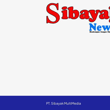
PT. Sibayak MultiMedia