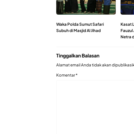
Waka Polda Sumut Safari
Kasat L
Subuh di Masjid Al Jihad
Fauzul
Netra 
Tinggalkan Balasan
Alamat email Anda tidak akan dipublikasi
Komentar
*