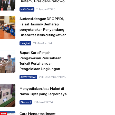
Bertemu Presiden Prabowo
11 Januari 2025
NASIONAL
Audensi dengan DPC PPDI,
Faisal Hasrimy Berharap
penyetarakan Penyandang
Disabilitas lebih di tingkatkan
21 Maret 2024
Langkat
Bupati Karo Pimpin
Pengawasan Perusahaan
Terkait Perizinan dan
Pengelolaan Lingkungan
20 Desember 2025
ADVETORIAL
Menyediakan Jasa Maket di
Nawa Cipta yang Terpercaya
10 Maret 2024
Ekonomi
Cara Mengatasi Insert