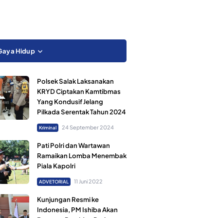
Gaya Hidup
Polsek Salak Laksanakan
KRYD Ciptakan Kamtibmas
Yang Kondusif Jelang
Pilkada Serentak Tahun 2024
24 September 2024
Kriminal
Pati Polri dan Wartawan
Ramaikan Lomba Menembak
Piala Kapolri
11 Juni 2022
ADVETORIAL
Kunjungan Resmi ke
Indonesia, PM Ishiba Akan