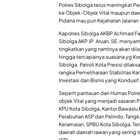
Polres Sibolga terus meningkat Pe
ke Objek-Objek Vital maupun daer
Pidana mau pun Kejahatan Jalanan 
Kapolres Sibolga AKBP Achmad Fauz
Sibolga AKP JP. Aruan, SE, menyam
tingkatkan yang nantinya akan dila
hingga tercapainya suasana yg Ko
Sibolga. Patroli Kota Presisi dila
rangka Pemeliharaan Stabilitas Ka
Investasi dan Bisnis yang Kondusif
Seperti pantauan dari Humas Polr
objek Vital yang menjadi sasaran 
KPU Kota Sibolga, Kantor Bawaslu 
Pelabuhan ASP dan Pelindo, Tangk
Keramaian, SPBU Kota Sibolga, Term
daerah daerah rawan yang sering t
(SP)