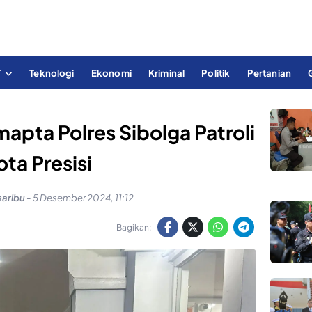
T
Teknologi
Ekonomi
Kriminal
Politik
Pertanian
apta Polres Sibolga Patroli
ota Presisi
saribu
-
5 Desember 2024, 11:12
Bagikan: