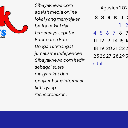
Sibayaknews.com
Agustus 20
adalah media online
S
S
R
K
J
lokal yang menyajikan
1
berita terkini dan
terpercaya seputar
4
5
6
7
8
Kabupaten Karo.
11
12
13
14
15
1
Dengan semangat
18
19
20
21
22
jurnalisme independen,
25
26
27
28
29
Sibayaknews.com hadir
« Jul
sebagai suara
masyarakat dan
penyambung informasi
kritis yang
mencerdaskan.