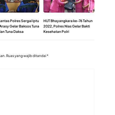
antas Polres Sergai Iptu
HUT Bhayangkara ke-76 Tahun
 Arasy Gelar Baksos Tuna
2022, Polres Nias Gelar Bakti
dan Tuna Daksa
Kesehatan Polri
kan.
Ruas yang wajib ditandai
*