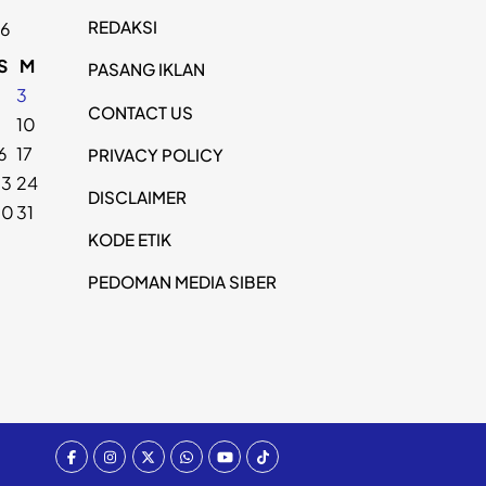
REDAKSI
26
S
M
PASANG IKLAN
2
3
CONTACT US
9
10
6
17
PRIVACY POLICY
23
24
DISCLAIMER
30
31
KODE ETIK
PEDOMAN MEDIA SIBER