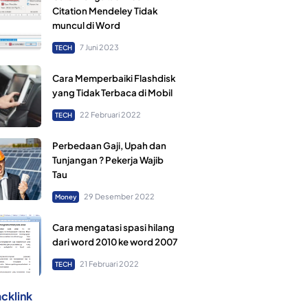
Citation Mendeley Tidak
muncul di Word
7 Juni 2023
TECH
Cara Memperbaiki Flashdisk
yang Tidak Terbaca di Mobil
22 Februari 2022
TECH
Perbedaan Gaji, Upah dan
Tunjangan ? Pekerja Wajib
Tau
29 Desember 2022
Money
Cara mengatasi spasi hilang
dari word 2010 ke word 2007
21 Februari 2022
TECH
cklink