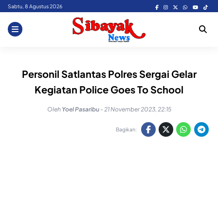
Skip
Sabtu, 8 Agustus 2026
to
content
Personil Satlantas Polres Sergai Gelar
Kegiatan Police Goes To School
Oleh
Yoel Pasaribu
-
21 November 2023, 22:15
Bagikan: