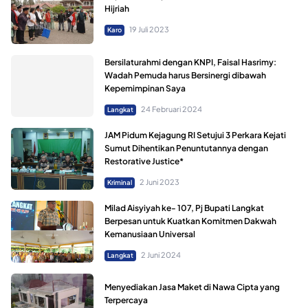
Hijriah
19 Juli 2023
Karo
Bersilaturahmi dengan KNPI, Faisal Hasrimy:
Wadah Pemuda harus Bersinergi dibawah
Kepemimpinan Saya
24 Februari 2024
Langkat
JAM Pidum Kejagung RI Setujui 3 Perkara Kejati
Sumut Dihentikan Penuntutannya dengan
Restorative Justice*
2 Juni 2023
Kriminal
Milad Aisyiyah ke- 107, Pj Bupati Langkat
Berpesan untuk Kuatkan Komitmen Dakwah
Kemanusiaan Universal
2 Juni 2024
Langkat
Menyediakan Jasa Maket di Nawa Cipta yang
Terpercaya