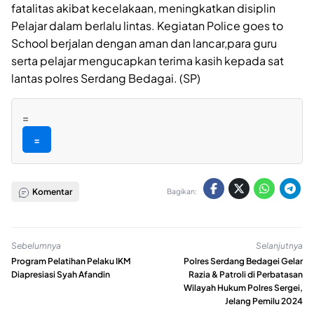
fatalitas akibat kecelakaan, meningkatkan disiplin
Pelajar dalam berlalu lintas. Kegiatan Police goes to
School berjalan dengan aman dan lancar,para guru
serta pelajar mengucapkan terima kasih kepada sat
lantas polres Serdang Bedagai. (SP)
=
=
Komentar
Bagikan:
Sebelumnya
Selanjutnya
Program Pelatihan Pelaku IKM
Polres Serdang Bedagei Gelar
Diapresiasi Syah Afandin
Razia & Patroli di Perbatasan
Wilayah Hukum Polres Sergei,
Jelang Pemilu 2024