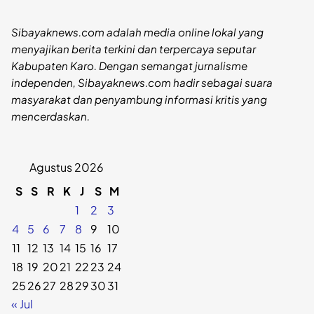
Sibayaknews.com adalah media online lokal yang
menyajikan berita terkini dan terpercaya seputar
Kabupaten Karo. Dengan semangat jurnalisme
independen, Sibayaknews.com hadir sebagai suara
masyarakat dan penyambung informasi kritis yang
mencerdaskan.
Agustus 2026
S
S
R
K
J
S
M
1
2
3
4
5
6
7
8
9
10
11
12
13
14
15
16
17
18
19
20
21
22
23
24
25
26
27
28
29
30
31
« Jul