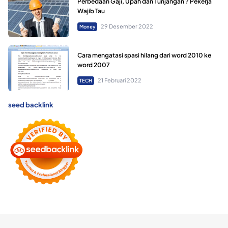
Perbedaan Gaji, Upah dan Tunjangan ? Pekerja
Wajib Tau
29 Desember 2022
Money
Cara mengatasi spasi hilang dari word 2010 ke
word 2007
21 Februari 2022
TECH
seed backlink