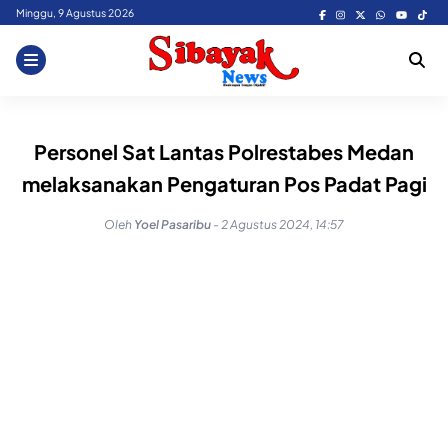
Skip
Minggu, 9 Agustus 2026
to
content
Personel Sat Lantas Polrestabes Medan
melaksanakan Pengaturan Pos Padat Pagi
Oleh
Yoel Pasaribu
-
2 Agustus 2024, 14:57