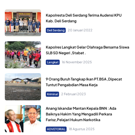
Kapolresta Deli Serdang Terima Audensi KPU
Kab. Deli Serdang
20 Januari 2022
Deli Serdang
Kapolres Langkat Gelar Olahraga Bersama Siswa
SLB SD Negeri ,Stabat .
16 November 2025
Langkat
9 Orang Buruh Tangkap Ikan PT.BSA ,Dipecat
Tuntut Pengabdian Masa Kerja
2 Februari 2023
Kriminal
Anang Iskandar Mantan Kepala BNN : Ada
Baiknya Hakim Yang Mengadili Perkara
Farisz,Pelajari Hukum Narkotika
18 Agustus 2025
ADVETORIAL