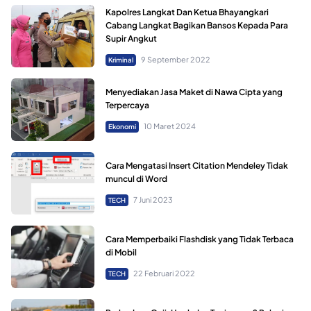
Kapolres Langkat Dan Ketua Bhayangkari
Cabang Langkat Bagikan Bansos Kepada Para
Supir Angkut
9 September 2022
Kriminal
Menyediakan Jasa Maket di Nawa Cipta yang
Terpercaya
10 Maret 2024
Ekonomi
Cara Mengatasi Insert Citation Mendeley Tidak
muncul di Word
7 Juni 2023
TECH
Cara Memperbaiki Flashdisk yang Tidak Terbaca
di Mobil
22 Februari 2022
TECH