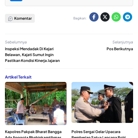
Komentar
Bagikan:
Sebelumnya
Selanjutnya
Inspeksi Mendadak Di Kejari
Pos Berikutnya
Belawan, Kajati Sumut Ingin
Pastikan Kondisi Kinerja Jajaran
Artikel Terkait
Kapolres Pakpak Bharat Bangga
Polres Sergai Gelar Upacara
Ada Anggota Bhabinkamtibmas
Pemberian Satya Lancana Polri,