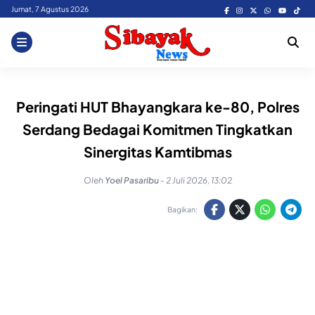
Skip
Jumat, 7 Agustus 2026
to
content
Peringati HUT Bhayangkara ke-80, Polres
Serdang Bedagai Komitmen Tingkatkan
Sinergitas Kamtibmas
Oleh
Yoel Pasaribu
-
2 Juli 2026, 13:02
Bagikan: