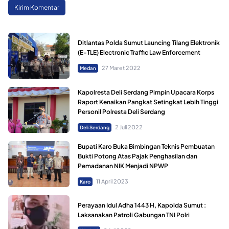
Ditlantas Polda Sumut Launcing Tilang Elektronik
(E-TLE) Electronic Traffic Law Enforcement
27 Maret 2022
Medan
Kapolresta Deli Serdang Pimpin Upacara Korps
Raport Kenaikan Pangkat Setingkat Lebih Tinggi
Personil Polresta Deli Serdang
2 Juli 2022
Deli Serdang
Bupati Karo Buka Bimbingan Teknis Pembuatan
Bukti Potong Atas Pajak Penghasilan dan
Pemadanan NIK Menjadi NPWP
11 April 2023
Karo
Perayaan Idul Adha 1443 H, Kapolda Sumut :
Laksanakan Patroli Gabungan TNI Polri