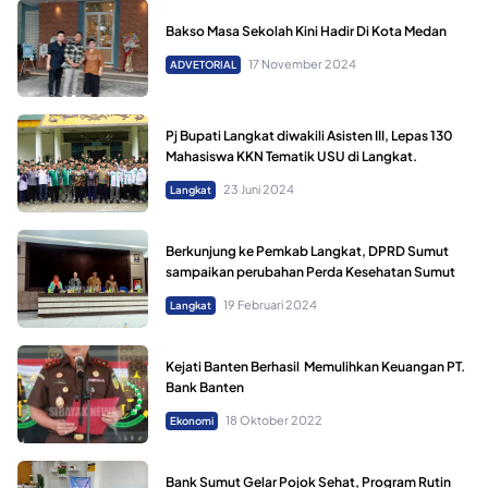
Bakso Masa Sekolah Kini Hadir Di Kota Medan
17 November 2024
ADVETORIAL
Pj Bupati Langkat diwakili Asisten III, Lepas 130
Mahasiswa KKN Tematik USU di Langkat.
23 Juni 2024
Langkat
Berkunjung ke Pemkab Langkat, DPRD Sumut
sampaikan perubahan Perda Kesehatan Sumut
19 Februari 2024
Langkat
Kejati Banten Berhasil Memulihkan Keuangan PT.
Bank Banten
18 Oktober 2022
Ekonomi
Bank Sumut Gelar Pojok Sehat, Program Rutin