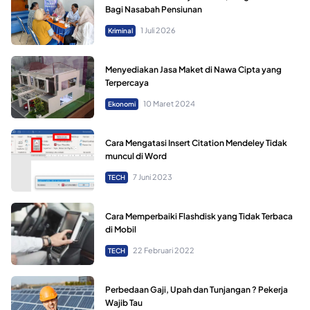
Bagi Nasabah Pensiunan
1 Juli 2026
Kriminal
Menyediakan Jasa Maket di Nawa Cipta yang
Terpercaya
10 Maret 2024
Ekonomi
Cara Mengatasi Insert Citation Mendeley Tidak
muncul di Word
7 Juni 2023
TECH
Cara Memperbaiki Flashdisk yang Tidak Terbaca
di Mobil
22 Februari 2022
TECH
Perbedaan Gaji, Upah dan Tunjangan ? Pekerja
Wajib Tau