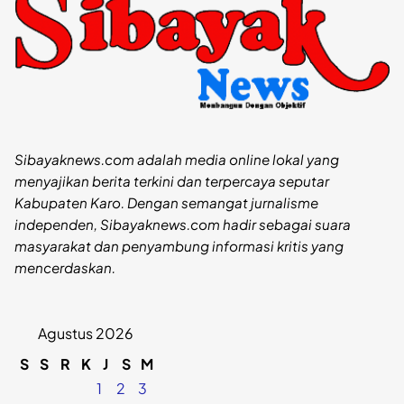
Sibayaknews.com adalah media online lokal yang
menyajikan berita terkini dan terpercaya seputar
Kabupaten Karo. Dengan semangat jurnalisme
independen, Sibayaknews.com hadir sebagai suara
masyarakat dan penyambung informasi kritis yang
mencerdaskan.
Agustus 2026
S
S
R
K
J
S
M
1
2
3