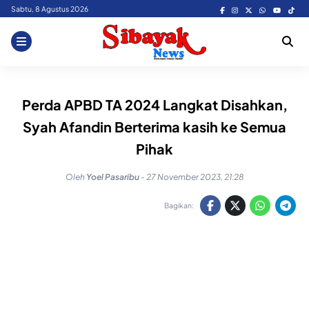
Skip
Sabtu, 8 Agustus 2026
to
content
Perda APBD TA 2024 Langkat Disahkan,
Syah Afandin Berterima kasih ke Semua
Pihak
Oleh
Yoel Pasaribu
-
27 November 2023, 21:28
Bagikan: