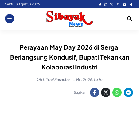
Skip
Sabtu, 8 Agustus 2026
to
content
Perayaan May Day 2026 di Sergai
Berlangsung Kondusif, Bupati Tekankan
Kolaborasi Industri
Oleh
Yoel Pasaribu
-
11 Mei 2026, 11:00
Bagikan: