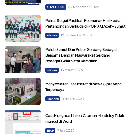
26 Desember 2022
ADVETORIAL
Polres Sergai Pastikan Keamanan Hari Kedua
Pertandingan Berkuda di PON XXI Aceh-Sumut
12 September 2024
Kriminal
Polda Sumut Dan Polres Serdang Bedagai
Bersama Dengan Masyarakat Serdang
Bedagai.Gelar Safar Ramdhan .
13 Maret 2026
Kriminal
Menyediakan Jasa Maket di Nawa Cipta yang
Terpercaya
10 Maret 2024
Ekonomi
Cara Mengatasi Insert Citation Mendeley Tidak
muncul di Word
7 Juni 2023
TECH