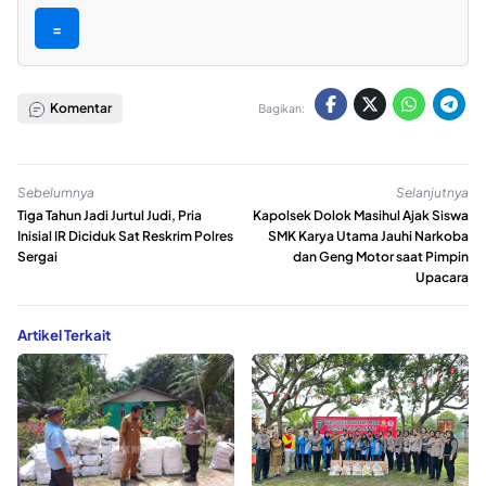
=
Komentar
Bagikan:
Sebelumnya
Selanjutnya
Tiga Tahun Jadi Jurtul Judi, Pria
Kapolsek Dolok Masihul Ajak Siswa
Inisial IR Diciduk Sat Reskrim Polres
SMK Karya Utama Jauhi Narkoba
Sergai
dan Geng Motor saat Pimpin
Upacara
Artikel Terkait