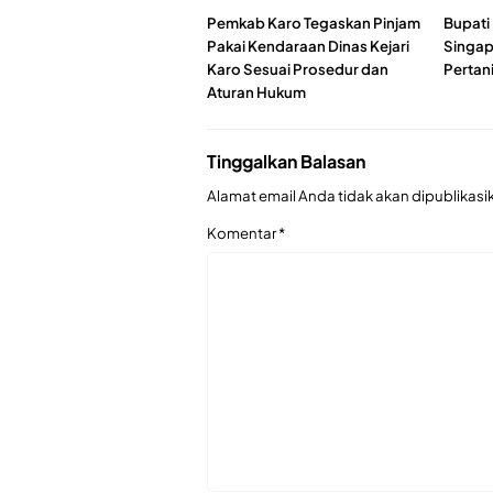
Pemkab Karo Tegaskan Pinjam
Bupati 
Pakai Kendaraan Dinas Kejari
Singapu
Karo Sesuai Prosedur dan
Pertan
Aturan Hukum
Tinggalkan Balasan
Alamat email Anda tidak akan dipublikasi
Komentar
*