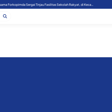
Kapoolres Sergai Bersama Forkopimda Sergai Tinjau Fasilitas Sekolah Rakyat, di Kecamatan Firdaus.