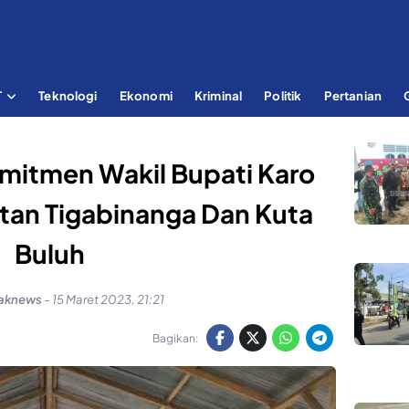
T
Teknologi
Ekonomi
Kriminal
Politik
Pertanian
mitmen Wakil Bupati Karo
tan Tigabinanga Dan Kuta
Buluh
aknews
-
15 Maret 2023, 21:21
Bagikan: