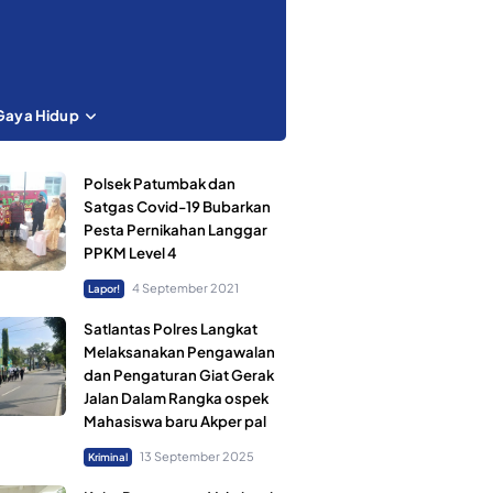
Gaya Hidup
Polsek Patumbak dan
Satgas Covid-19 Bubarkan
Pesta Pernikahan Langgar
PPKM Level 4
4 September 2021
Lapor!
Satlantas Polres Langkat
Melaksanakan Pengawalan
dan Pengaturan Giat Gerak
Jalan Dalam Rangka ospek
Mahasiswa baru Akper pal
13 September 2025
Kriminal