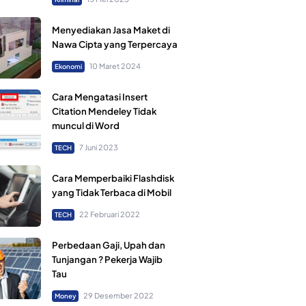
Menyediakan Jasa Maket di
Nawa Cipta yang Terpercaya
10 Maret 2024
Ekonomi
Cara Mengatasi Insert
Citation Mendeley Tidak
muncul di Word
7 Juni 2023
TECH
Cara Memperbaiki Flashdisk
yang Tidak Terbaca di Mobil
22 Februari 2022
TECH
Perbedaan Gaji, Upah dan
Tunjangan ? Pekerja Wajib
Tau
29 Desember 2022
Money