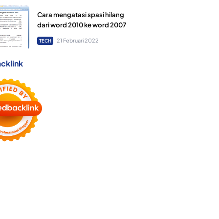
Cara mengatasi spasi hilang
dari word 2010 ke word 2007
21 Februari 2022
TECH
cklink