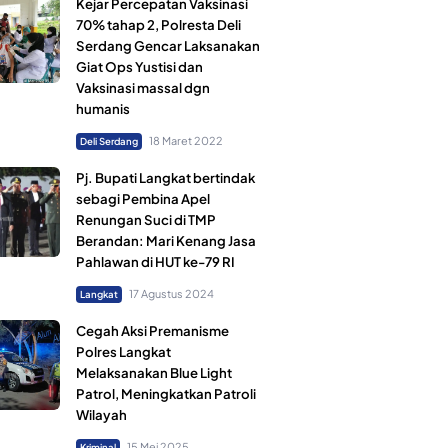
Kejar Percepatan Vaksinasi
70% tahap 2, Polresta Deli
Serdang Gencar Laksanakan
Giat Ops Yustisi dan
Vaksinasi massal dgn
humanis
18 Maret 2022
Deli Serdang
Pj. Bupati Langkat bertindak
sebagi Pembina Apel
Renungan Suci di TMP
Berandan: Mari Kenang Jasa
Pahlawan di HUT ke-79 RI
17 Agustus 2024
Langkat
Cegah Aksi Premanisme
Polres Langkat
Melaksanakan Blue Light
Patrol, Meningkatkan Patroli
Wilayah
15 Mei 2025
Kriminal