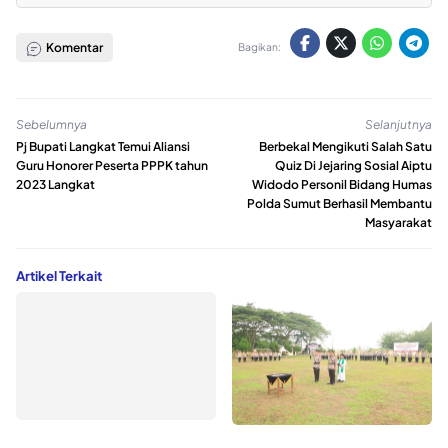
Komentar
Bagikan:
Sebelumnya
Selanjutnya
Pj Bupati Langkat Temui Aliansi
Berbekal Mengikuti Salah Satu
Guru Honorer Peserta PPPK tahun
Quiz Di Jejaring Sosial Aiptu
2023 Langkat
Widodo Personil Bidang Humas
Polda Sumut Berhasil Membantu
Masyarakat
Artikel Terkait