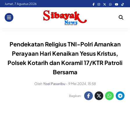
Skip
Jumat, 7 Agustus 2026
to
content
Pendekatan Religius TNI-Polri Amankan
Perayaan Hari Kenaikan Yesus Kristus,
Polsek Kotarih dan Koramil 17/KTR Patroli
Bersama
Oleh
Yoel Pasaribu
-
9 Mei 2024, 15:58
Bagikan: