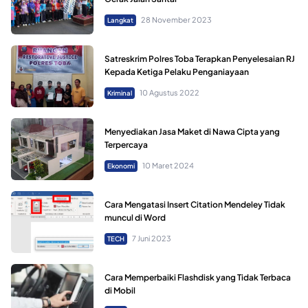
28 November 2023
Langkat
Satreskrim Polres Toba Terapkan Penyelesaian RJ
Kepada Ketiga Pelaku Penganiayaan
10 Agustus 2022
Kriminal
Menyediakan Jasa Maket di Nawa Cipta yang
Terpercaya
10 Maret 2024
Ekonomi
Cara Mengatasi Insert Citation Mendeley Tidak
muncul di Word
7 Juni 2023
TECH
Cara Memperbaiki Flashdisk yang Tidak Terbaca
di Mobil