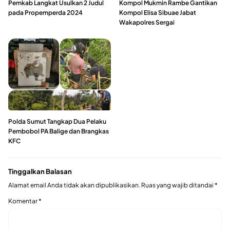
Pemkab Langkat Usulkan 2 Judul
Kompol Mukmin Rambe Gantikan
pada Propemperda 2024
Kompol Elisa Sibuae Jabat
Wakapolres Sergai
Polda Sumut Tangkap Dua Pelaku
Pembobol PA Balige dan Brangkas
KFC
Tinggalkan Balasan
Alamat email Anda tidak akan dipublikasikan.
Ruas yang wajib ditandai
*
Komentar
*