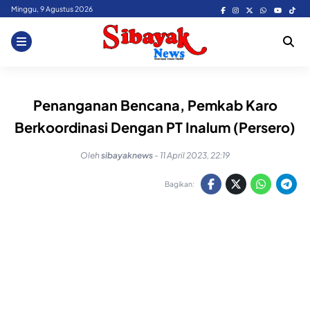
Skip
Minggu, 9 Agustus 2026
to
content
Penanganan Bencana, Pemkab Karo
Berkoordinasi Dengan PT Inalum (Persero)
Oleh
sibayaknews
-
11 April 2023, 22:19
Bagikan: