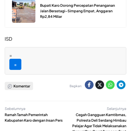
Bupati Karo Dorong Percepatan Penanganan
Jalan Berastagi–Simpang Empat, Anggaran
Rp2,84 Miliar
ISD
=
=
Komentar
Bagikan:
Sebelumnya
Selanjutnya
Ramah Tamah Pemerintah
Cegah Gangguan Kamtibmas,
Kabupaten Karo dengan Insan Pers
Polresta Deli Serdang Himbau
Pelajar Agar Tidak Melaksanakan