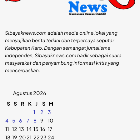
Sibayaknews.com adalah media online lokal yang
menyajikan berita terkini dan terpercaya seputar
Kabupaten Karo. Dengan semangat jurnalisme
independen, Sibayaknews.com hadir sebagai suara
masyarakat dan penyambung informasi kritis yang
mencerdaskan.
Agustus 2026
S
S
R
K
J
S
M
1
2
3
4
5
6
7
8
9
10
11
12
13
14
15
16
17
18
19
20
21
22
23
24