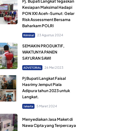
Pj. Bupati Langkat Tegaskan
Kesiapan Maksimal Hadapi
PON XXI Aceh-Sumut: Gelar
Risk Assessment Bersama
Baharkam POLRI
23 Agustus 2024
Kriminal
SEMAKIN PRODUKTIF,
WAKTUNYA PANEN
SAYURAN SAWI
26 Mei 2023
ADVETORIAL
Pj Bupati Langkat Faisal
Hasrimy Jemput Piala
Adipura tahun 2023 untuk
Langkat.
5 Maret 2024
Jakarta
Menyediakan Jasa Maket di
Nawa Cipta yang Terpercaya