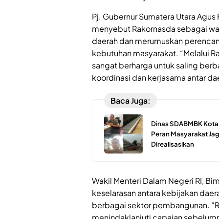
Pj. Gubernur Sumatera Utara Agus F
menyebut Rakornasda sebagai wad
daerah dan merumuskan perencana
kebutuhan masyarakat. “Melalui Ra
sangat berharga untuk saling ber
koordinasi dan kerjasama antar da
Baca Juga:
Dinas SDABMBK Kota M
Peran Masyarakat Jaga
Direalisasikan
Wakil Menteri Dalam Negeri RI, Bi
keselarasan antara kebijakan daer
berbagai sektor pembangunan. “Ra
menindaklanjuti capaian sebelumny