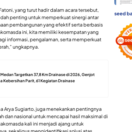
atoni, yang turut hadir dalam acara tersebut,
seed ba
ah penting untuk memperkuat sinergi antar
an pembangunan yang efektif serta berbasis
kornasda ini, kita memiliki kesempatan yang
bagi informasi, pengalaman, serta memperkuat
erah,” ungkapnya.
edan Targetkan 37,8 Km Drainase di 2026, Genjot
 Kebersihan Parit, 61 Kegiatan Drainase
ma Arya Sugiarto, juga menekankan pentingnya
ah dan nasional untuk mencapai hasil maksimal di
kornasda kali ini menjadi ajang untuk
a, sekaligus mengidentifikasi solusi atas