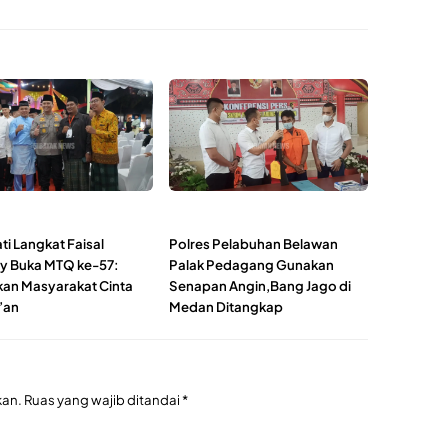
ti Langkat Faisal
Polres Pelabuhan Belawan
y Buka MTQ ke-57:
Palak Pedagang Gunakan
an Masyarakat Cinta
Senapan Angin,Bang Jago di
’an
Medan Ditangkap
kan.
Ruas yang wajib ditandai
*