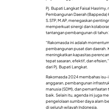
Pj. Bupati Langkat Faisal Hasrimy
Pembangunan Daerah (Bappeda) K
S.STP, M.AP, menegaskan penting
memperkuat sinergi dan kolabora
tantangan pembangunan di tahun 
“Rakornasda ini adalah momentum 
pembangunan pusat dan daerah. 
meningkatkan kapasitas perenca
tepat sasaran, efektif, dan efisie
dari Pj. Bupati Langkat.
Rakornasda 2024 membahas isu-isu
anggaran, pembangunan infrastruk
manusia (SDM), dan pemanfaatan t
baik. Selain itu, agenda ini juga 
pengelolaan sumber daya alam be
di seluruh wilayah Indonesia.