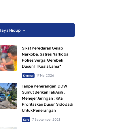
Gaya Hidup
Sikat Peredaran Gelap
Narkoba, Satres Narkoba
Polres Sergai Gerebek
Dusun III Kuala Lama*
17 Mei 2026
Kriminal
Tanpa Penerangan,DDW
Sumut Berikan Tali Asih ,
Menejer Jaringan : Kita
Proritaskan Dusun Sidodadi
Untuk Penerangan
7 September 2021
Karo