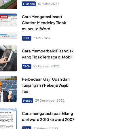
10 Maret 2024
Ekonomi
Cara Mengatasi Insert
Citation Mendeley Tidak
muncul di Word
7 Juni 2023
TECH
Cara Memperbaiki Flashdisk
yang Tidak Terbaca di Mobil
22 Februari 2022
TECH
Perbedaan Gaji, Upah dan
Tunjangan ? Pekerja Wajib
Tau
29 Desember 2022
Money
Cara mengatasi spasi hilang
dari word 2010 ke word 2007
21 Februari 2022
TECH