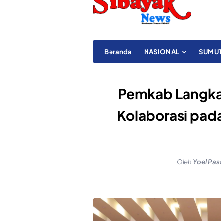
Beranda
NASIONAL
SUMU
Pemkab Langkat
Kolaborasi pa
Oleh
Yoel Pas