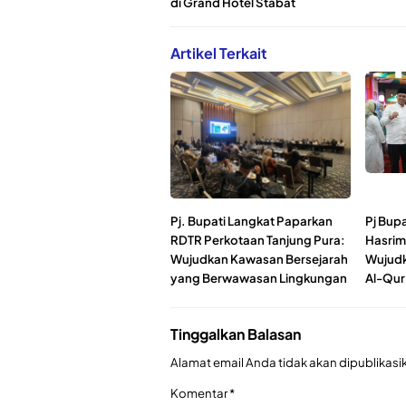
di Grand Hotel Stabat
Artikel Terkait
Pj. Bupati Langkat Paparkan
Pj Bupa
RDTR Perkotaan Tanjung Pura:
Hasrim
Wujudkan Kawasan Bersejarah
Wujudk
yang Berwawasan Lingkungan
Al-Qur
Tinggalkan Balasan
Alamat email Anda tidak akan dipublikasi
Komentar
*