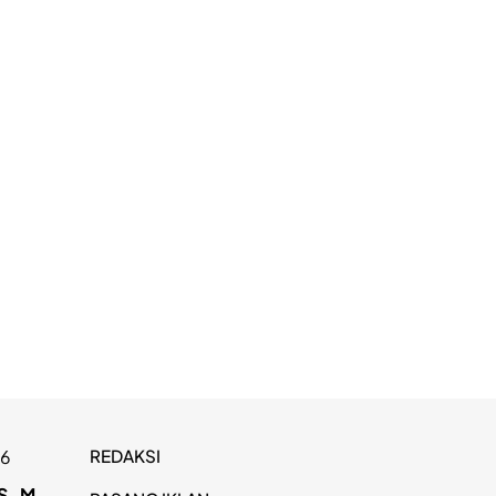
REDAKSI
26
S
M