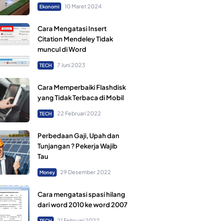
10 Maret 2024
Ekonomi
Cara Mengatasi Insert
Citation Mendeley Tidak
muncul di Word
7 Juni 2023
TECH
Cara Memperbaiki Flashdisk
yang Tidak Terbaca di Mobil
22 Februari 2022
TECH
Perbedaan Gaji, Upah dan
Tunjangan ? Pekerja Wajib
Tau
29 Desember 2022
Money
Cara mengatasi spasi hilang
dari word 2010 ke word 2007
21 Februari 2022
TECH