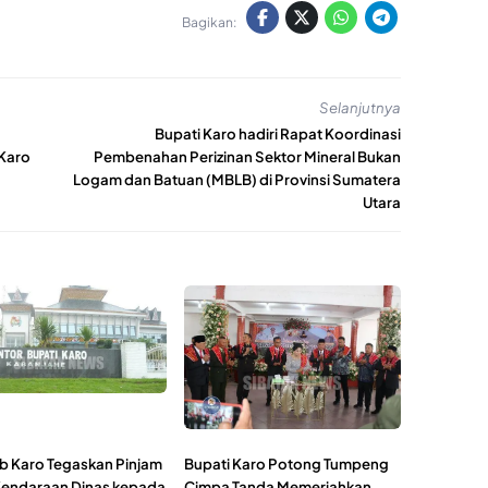
Bagikan:
Selanjutnya
Bupati Karo hadiri Rapat Koordinasi
Karo
Pembenahan Perizinan Sektor Mineral Bukan
Logam dan Batuan (MBLB) di Provinsi Sumatera
Utara
 Karo Tegaskan Pinjam
Bupati Karo Potong Tumpeng
Kendaraan Dinas kepada
Cimpa Tanda Memeriahkan