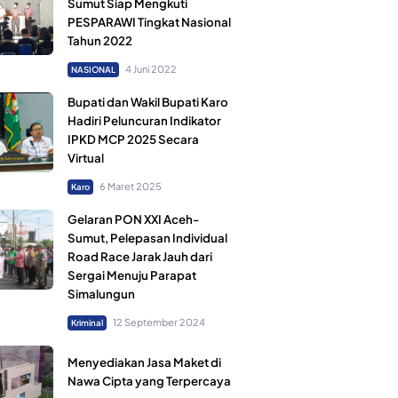
Sumut Siap Mengkuti
PESPARAWI Tingkat Nasional
Tahun 2022
4 Juni 2022
NASIONAL
Bupati dan Wakil Bupati Karo
Hadiri Peluncuran Indikator
IPKD MCP 2025 Secara
Virtual
6 Maret 2025
Karo
Gelaran PON XXI Aceh-
Sumut, Pelepasan Individual
Road Race Jarak Jauh dari
Sergai Menuju Parapat
Simalungun
12 September 2024
Kriminal
Menyediakan Jasa Maket di
Nawa Cipta yang Terpercaya