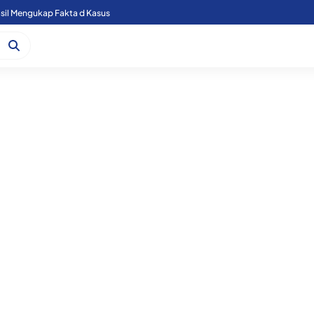
sil Mengukap Fakta d Kasus
Bupati Karo Dorong Percepatan Penanganan Jalan Berastagi–Simpang Empat, Anggaran Rp2,84 Miliar