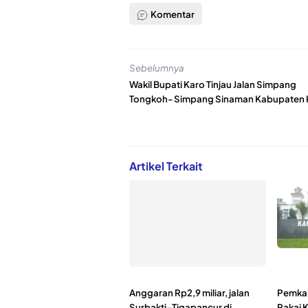
Komentar
Sebelumnya
Wakil Bupati Karo Tinjau Jalan Simpang
Tongkoh- Simpang Sinaman Kabupaten 
Artikel Terkait
Anggaran Rp2,9 miliar, jalan
Pemkab
Surbakti–Tigapancur di
Pakai 