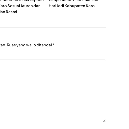
Karo Sesuai Aturan dan
Hari Jadi Kabupaten Karo
jian Resmi
kan.
Ruas yang wajib ditandai
*