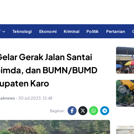
T
Teknologi
Ekonomi
Kriminal
Politik
Pertanian
lar Gerak Jalan Santai
pimda, dan BUMN/BUMD
upaten Karo
yaknews
-
30 Juli 2023, 12:48
Bagikan: