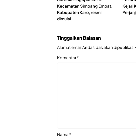
Kecamatan Simpang Empat,
Kejari 
Kabupaten Karo, resmi
Perjan
dimulai.
Tinggalkan Balasan
Alamat email Anda tidak akan dipublikasi
Komentar
*
Nama
*