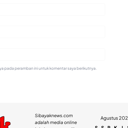
ya pada peramban ini untuk komentar saya berikutnya.
Sibayaknews.com
Agustus 20
adalah media online
S
S
R
K
J