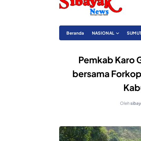
Beranda
NASIONAL
SUMU
Pemkab Karo Ge
bersama Forko
Kab
Oleh
siba