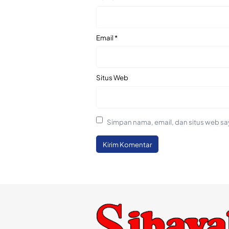
Email
*
Situs Web
Simpan nama, email, dan situs web sa