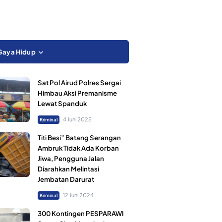
Gaya Hidup
Sat Pol Airud Polres Sergai
Himbau Aksi Premanisme
Lewat Spanduk
4 Juni 2025
Kriminal
Titi Besi” Batang Serangan
Ambruk Tidak Ada Korban
Jiwa, Pengguna Jalan
Diarahkan Melintasi
Jembatan Darurat
12 Juni 2024
Kriminal
300 Kontingen PESPARAWI