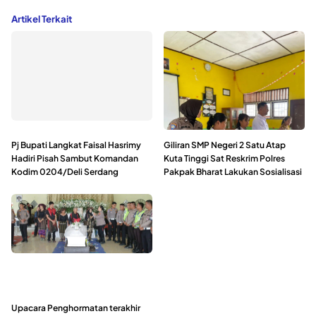
Artikel Terkait
Pj Bupati Langkat Faisal Hasrimy
Giliran SMP Negeri 2 Satu Atap
Hadiri Pisah Sambut Komandan
Kuta Tinggi Sat Reskrim Polres
Kodim 0204/Deli Serdang
Pakpak Bharat Lakukan Sosialisasi
Upacara Penghormatan terakhir