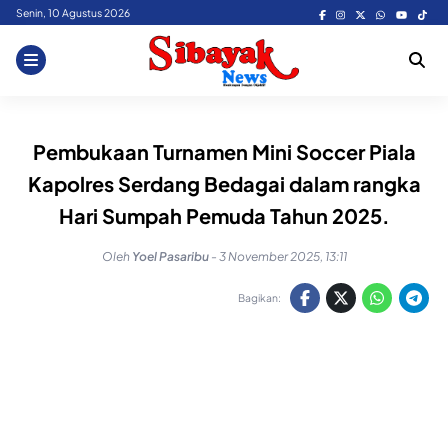
Skip
Senin, 10 Agustus 2026
to
content
Pembukaan Turnamen Mini Soccer Piala
Kapolres Serdang Bedagai dalam rangka
Hari Sumpah Pemuda Tahun 2025.
Oleh
Yoel Pasaribu
-
3 November 2025, 13:11
Bagikan: