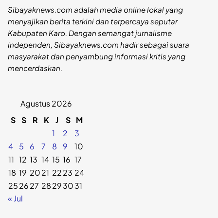
Sibayaknews.com adalah media online lokal yang
menyajikan berita terkini dan terpercaya seputar
Kabupaten Karo. Dengan semangat jurnalisme
independen, Sibayaknews.com hadir sebagai suara
masyarakat dan penyambung informasi kritis yang
mencerdaskan.
Agustus 2026
S
S
R
K
J
S
M
1
2
3
4
5
6
7
8
9
10
11
12
13
14
15
16
17
18
19
20
21
22
23
24
25
26
27
28
29
30
31
« Jul