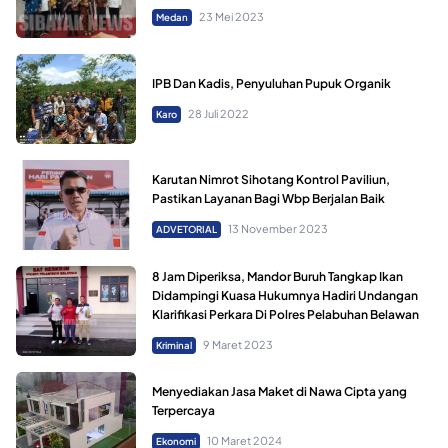
23 Mei 2023
Medan
IPB Dan Kadis, Penyuluhan Pupuk Organik
28 Juli 2022
Karo
Karutan Nimrot Sihotang Kontrol Paviliun,
Pastikan Layanan Bagi Wbp Berjalan Baik
13 November 2023
ADVETORIAL
8 Jam Diperiksa, Mandor Buruh Tangkap Ikan
Didampingi Kuasa Hukumnya Hadiri Undangan
Klarifikasi Perkara Di Polres Pelabuhan Belawan
9 Maret 2023
Kriminal
Menyediakan Jasa Maket di Nawa Cipta yang
Terpercaya
10 Maret 2024
Ekonomi