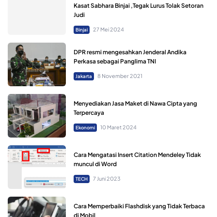
Kasat Sabhara Binjai ,Tegak Lurus Tolak Setoran
Judi
27 Mei 2024
Binjai
DPR resmi mengesahkan Jenderal Andika
Perkasa sebagai Panglima TNI
8 November 2021
Jakarta
Menyediakan Jasa Maket di Nawa Cipta yang
Terpercaya
10 Maret 2024
Ekonomi
Cara Mengatasi Insert Citation Mendeley Tidak
muncul di Word
7 Juni 2023
TECH
Cara Memperbaiki Flashdisk yang Tidak Terbaca
di Mobil