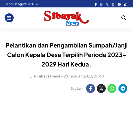
Skip
Sabtu, 8 Agustus 2026
to
content
Pelantikan dan Pengambilan Sumpah/Janji
Calon Kepala Desa Terpilih Periode 2023-
2029 Hari Kedua.
Oleh
sibayaknews
-
28 Februari 2023, 20:48
Bagikan: