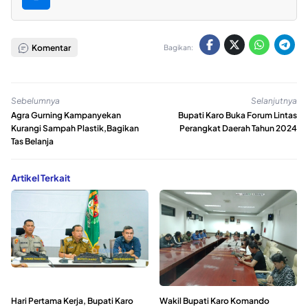
Komentar
Bagikan:
Sebelumnya
Selanjutnya
Agra Gurning Kampanyekan
Bupati Karo Buka Forum Lintas
Kurangi Sampah Plastik,Bagikan
Perangkat Daerah Tahun 2024
Tas Belanja
Artikel Terkait
Hari Pertama Kerja, Bupati Karo
Wakil Bupati Karo Komando