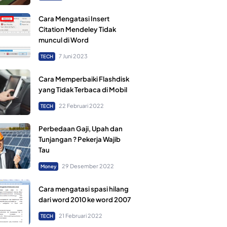
Cara Mengatasi Insert
Citation Mendeley Tidak
muncul di Word
7 Juni 2023
TECH
Cara Memperbaiki Flashdisk
yang Tidak Terbaca di Mobil
22 Februari 2022
TECH
Perbedaan Gaji, Upah dan
Tunjangan ? Pekerja Wajib
Tau
29 Desember 2022
Money
Cara mengatasi spasi hilang
dari word 2010 ke word 2007
21 Februari 2022
TECH