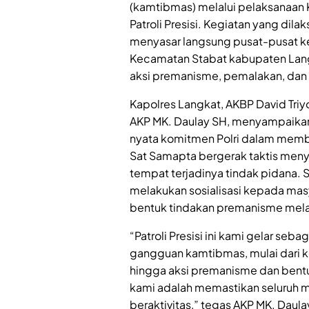
(kamtibmas) melalui pelaksanaan 
Patroli Presisi. Kegiatan yang di
menyasar langsung pusat-pusat ke
Kecamatan Stabat kabupaten Langk
aksi premanisme, pemalakan, dan
Kapolres Langkat, AKBP David Triyo
AKP MK. Daulay SH, menyampaikan 
nyata komitmen Polri dalam memb
Sat Samapta bergerak taktis menyi
tempat terjadinya tindak pidana. Sel
melakukan sosialisasi kepada mas
bentuk tindakan premanisme melal
“Patroli Presisi ini kami gelar seb
gangguan kamtibmas, mulai dari ke
hingga aksi premanisme dan bentu
kami adalah memastikan seluruh 
beraktivitas,” tegas AKP MK. Daula