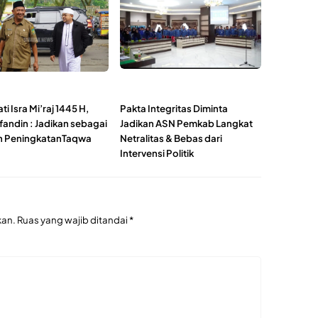
ti Isra Mi’raj 1445 H,
Pakta Integritas Diminta
fandin : Jadikan sebagai
Jadikan ASN Pemkab Langkat
 PeningkatanTaqwa
Netralitas & Bebas dari
Intervensi Politik
kan.
Ruas yang wajib ditandai
*