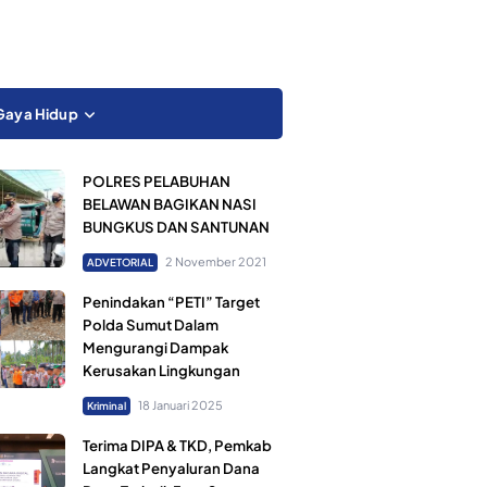
Gaya Hidup
POLRES PELABUHAN
BELAWAN BAGIKAN NASI
BUNGKUS DAN SANTUNAN
2 November 2021
ADVETORIAL
Penindakan “PETI” Target
Polda Sumut Dalam
Mengurangi Dampak
Kerusakan Lingkungan
18 Januari 2025
Kriminal
Terima DIPA & TKD, Pemkab
Langkat Penyaluran Dana