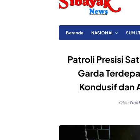
Beranda
NASIONAL
SUMU
Patroli Presisi S
Garda Terdep
Kondusif dan 
Oleh
Yoel 