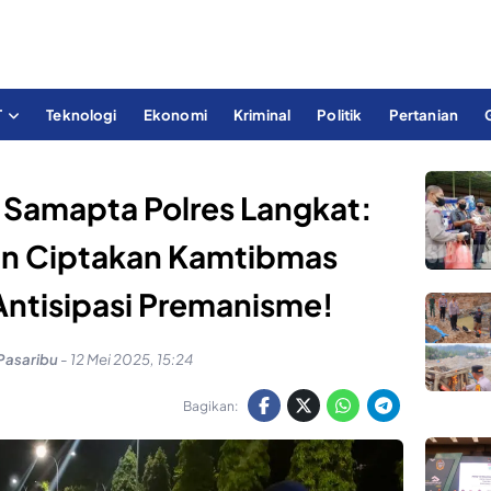
T
Teknologi
Ekonomi
Kriminal
Politik
Pertanian
at Samapta Polres Langkat:
an Ciptakan Kamtibmas
Antisipasi Premanisme!
Pasaribu
-
12 Mei 2025, 15:24
Bagikan: