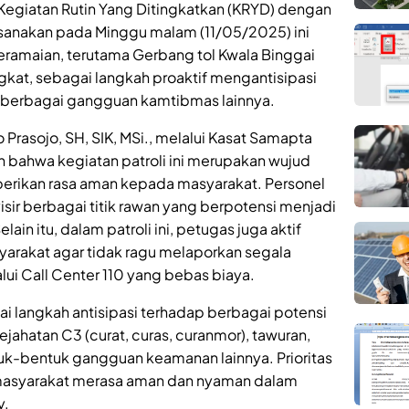
Kegiatan Rutin Yang Ditingkatkan (KRYD) dengan
laksanakan pada Minggu malam (11/05/2025) ini
ramaian, terutama Gerbang tol Kwala Binggai
at, sebagai langkah proaktif mengantisipasi
 berbagai gangguan kamtibmas lainnya.
 Prasojo, SH, SIK, MSi., melalui Kasat Samapta
bahwa kegiatan patroli ini merupakan wujud
erikan rasa aman kepada masyarakat. Personel
sir berbagai titik rawan yang berpotensi menjadi
ain itu, dalam patroli ini, petugas juga aktif
yarakat agar tidak ragu melaporkan segala
ui Call Center 110 yang bebas biaya.
agai langkah antisipasi terhadap berbagai potensi
jahatan C3 (curat, curas, curanmor), tawuran,
k-bentuk gangguan keamanan lainnya. Prioritas
masyarakat merasa aman dan nyaman dalam
y.