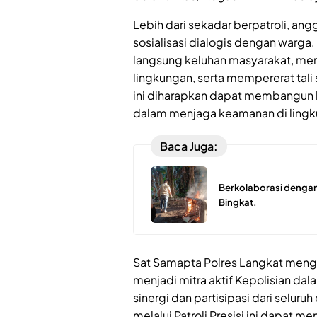
Lebih dari sekadar berpatroli, an
sosialisasi dialogis dengan warga.
langsung keluhan masyarakat, me
lingkungan, serta mempererat tali 
ini diharapkan dapat membangun k
dalam menjaga keamanan di ling
Baca Juga:
Berkolaborasi dengan
Bingkat.
Sat Samapta Polres Langkat mengaj
menjadi mitra aktif Kepolisian d
sinergi dan partisipasi dari selu
melalui Patroli Presisi ini dapat 