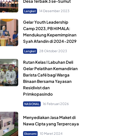
Desa Terbaik 3 se-Sumut
14 Desember 2023
Langkat
Gelar Youth Leadership
Camp 2023, PB HIMALA:
Mendukung Kepemimpinan
Syah Afandin di 2024-2029
28 Oktober 2023
Langkat
Rutan Kelas I Labuhan Deli
Gelar Pelatihan Kemandirian
Barista Café bagi Warga
Binaan Bersama Yayasan
Residivist dan
Primkopasindo
16 Februari 2026
NASIONAL
Menyediakan Jasa Maket di
Nawa Cipta yang Terpercaya
10 Maret 2024
Ekonomi