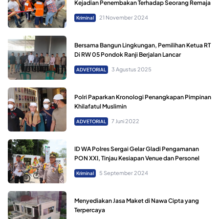
Kejadian Penembakan Terhadap Seorang Remaja
21 November 2024
Kriminal
Bersama Bangun Lingkungan, Pemilihan Ketua RT
Di RW 05 Pondok Ranji Berjalan Lancar
3 Agustus 2025
ADVETORIAL
Polri Paparkan Kronologi Penangkapan Pimpinan
Khilafatul Muslimin
7 Juni 2022
ADVETORIAL
ID WA Polres Sergai Gelar Gladi Pengamanan
PON XXI, Tinjau Kesiapan Venue dan Personel
5 September 2024
Kriminal
Menyediakan Jasa Maket di Nawa Cipta yang
Terpercaya