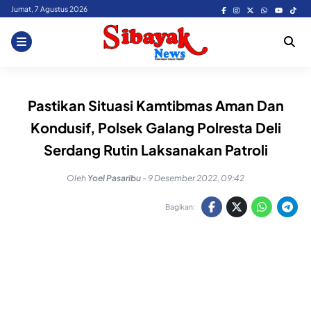
Skip
Jumat, 7 Agustus 2026
to
content
Pastikan Situasi Kamtibmas Aman Dan
Kondusif, Polsek Galang Polresta Deli
Serdang Rutin Laksanakan Patroli
Oleh
Yoel Pasaribu
-
9 Desember 2022, 09:42
Bagikan: