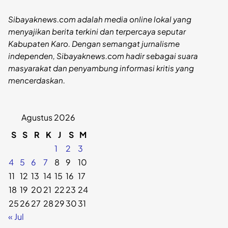
Sibayaknews.com adalah media online lokal yang
menyajikan berita terkini dan terpercaya seputar
Kabupaten Karo. Dengan semangat jurnalisme
independen, Sibayaknews.com hadir sebagai suara
masyarakat dan penyambung informasi kritis yang
mencerdaskan.
Agustus 2026
S
S
R
K
J
S
M
1
2
3
4
5
6
7
8
9
10
11
12
13
14
15
16
17
18
19
20
21
22
23
24
25
26
27
28
29
30
31
« Jul