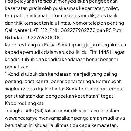
Pos pelayanan tersebut menyediakan pengecekan
kesehatan gratis oleh puskesmas kecamatan, toilet,
tempat beristirahat, informasi arus mudik, arus balik,
dan titik kemacetan lalu lintas. Nomor telepon penting
Call center LKT : 112, PMI : 082277982332 dan RS Putri
Bidadari 082276920000.
Kapolres Langkat Faisal Simatupang juga menghimbau
kepada pemudik dalam arus balik Idul Fitri 1445 H agar
kondisi tubuh dan kondisi kendaraan benar benar di
perhatikan.
” Kondisi tubuh dan kendaraan menjadi yang paling
penting, pastikan itu benar benar terjaga. Kami sudah
siapkan 7 pos di jalan Lintas Sumatera sebagai tempat
peristirahatan dan pengecekan kesehatan” tegas
Kapolres Langkat.
Teungku Rifki (34) tahun pemudik asal Langsa dalam
wawancaranya menyampaikan pengalaman mudiknya
baru tahun ini situasi lalulintas tidak ada kemacetan.