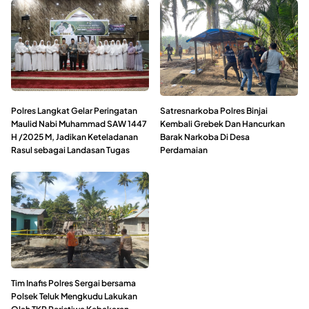
Polres Langkat Gelar Peringatan
Satresnarkoba Polres Binjai
Maulid Nabi Muhammad SAW 1447
Kembali Grebek Dan Hancurkan
H /2025 M, Jadikan Keteladanan
Barak Narkoba Di Desa
Rasul sebagai Landasan Tugas
Perdamaian
Tim Inafis Polres Sergai bersama
Polsek Teluk Mengkudu Lakukan