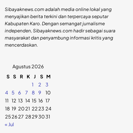
Sibayaknews.com adalah media online lokal yang
menyajikan berita terkini dan terpercaya seputar
Kabupaten Karo. Dengan semangat jurnalisme
independen, Sibayaknews.com hadir sebagai suara
masyarakat dan penyambung informasi kritis yang
mencerdaskan.
Agustus 2026
S
S
R
K
J
S
M
1
2
3
4
5
6
7
8
9
10
11
12
13
14
15
16
17
18
19
20
21
22
23
24
25
26
27
28
29
30
31
« Jul