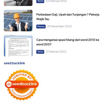
22 Februari 2022
TECH
Perbedaan Gaji, Upah dan Tunjangan ? Pekerja
Wajib Tau
29 Desember 2022
Money
Cara mengatasi spasi hilang dari word 2010 ke
word 2007
21 Februari 2022
TECH
seed backlink