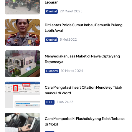
Lebaran
29 Maret 2025
Kriminal
DitLantas Polda Sumut Imbau Pemudik Pulang
Lebih Awal
5 Mei 2022
Kriminal
Menyediakan Jasa Maket di Nawa Cipta yang
Terpercaya
10 Maret 2024
Ekonomi
Cara Mengatasi Insert Citation Mendeley Tidak
muncul di Word
7 Juni 2023
TECH
Cara Memperbaiki Flashdisk yang Tidak Terbaca
di Mobil