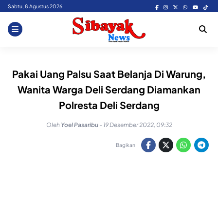
Skip
Sabtu, 8 Agustus 2026
to
content
Pakai Uang Palsu Saat Belanja Di Warung,
Wanita Warga Deli Serdang Diamankan
Polresta Deli Serdang
Oleh
Yoel Pasaribu
-
19 Desember 2022, 09:32
Bagikan: