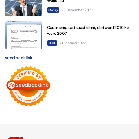
Wajib Tau
29 Desember 2022
Money
Cara mengatasi spasi hilang dari word 2010 ke
word 2007
21 Februari 2022
TECH
seed backlink