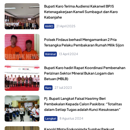
Bupati Karo Terima Audiensi Kakanwil BPJS
Ketenagakerjaan Kanwil Sumbagut dan Karo
Kabanjahe
21 April 2025
KARO
Polsek Firdaus berhasil Mengamankan 2 Pria
Tersangka Pelaku Pembakaran Rumah Milik Sijon
13 April 2024
Kriminal
Bupati Karo hadiri Rapat Koordinasi Pembenahan
Perizinan Sektor Mineral Bukan Logam dan
Batuan (MBLB)
27 Juli 2023
Karo
Pj. Bupati Langkat Faisal Hasrimy Beri
Pembekalan Kepada Calon Paskibra: “Totalitas
dalam Setiap Tugas adalah Kunci Kesuksesan”
8 Agustus 2024
Langkat
Kapolri Minta Forkopimda Sumbar Perkuat