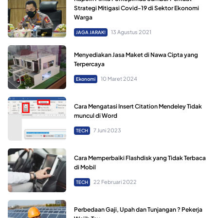
Strategi Mitigasi Covid-19 di Sektor Ekonomi
Warga
13 Agustus 2021
JAGA JARAK!
Menyediakan Jasa Maket di Nawa Cipta yang
Terpercaya
10 Maret 2024
Ekonomi
Cara Mengatasi Insert Citation Mendeley Tidak
muncul di Word
7 Juni 2023
TECH
Cara Memperbaiki Flashdisk yang Tidak Terbaca
di Mobil
22 Februari 2022
TECH
Perbedaan Gaji, Upah dan Tunjangan ? Pekerja