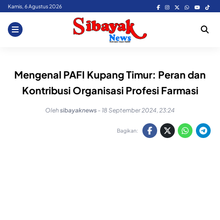
Skip
Kamis, 6 Agustus 2026
to
content
Mengenal PAFI Kupang Timur: Peran dan
Kontribusi Organisasi Profesi Farmasi
Oleh
sibayaknews
-
18 September 2024, 23:24
Bagikan: