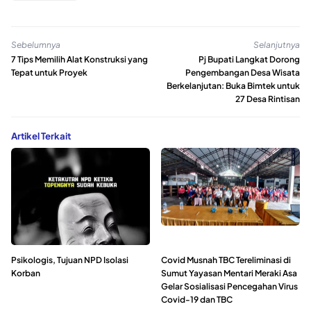
Sebelumnya
Selanjutnya
7 Tips Memilih Alat Konstruksi yang
Pj Bupati Langkat Dorong
Tepat untuk Proyek
Pengembangan Desa Wisata
Berkelanjutan: Buka Bimtek untuk
27 Desa Rintisan
Artikel Terkait
Psikologis, Tujuan NPD Isolasi
Covid Musnah TBC Tereliminasi di
Korban
Sumut Yayasan Mentari Meraki Asa
Gelar Sosialisasi Pencegahan Virus
Covid-19 dan TBC