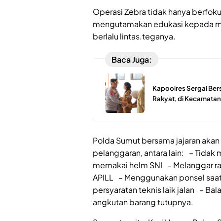
Operasi Zebra tidak hanya berfok
mengutamakan edukasi kepada ma
berlalu lintas.teganya.
Baca Juga:
Kapoolres Sergai Bers
Rakyat, di Kecamatan
Polda Sumut bersama jajaran aka
pelanggaran, antara lain: – Tida
memakai helm SNI – Melanggar ra
APILL – Menggunakan ponsel saa
persyaratan teknis laik jalan – Ba
angkutan barang tutupnya.