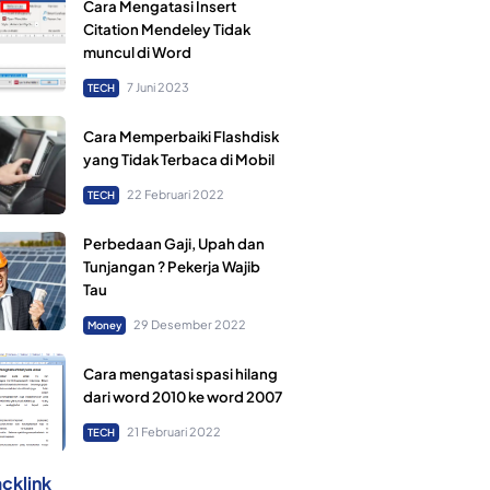
Cara Mengatasi Insert
Citation Mendeley Tidak
muncul di Word
7 Juni 2023
TECH
Cara Memperbaiki Flashdisk
yang Tidak Terbaca di Mobil
22 Februari 2022
TECH
Perbedaan Gaji, Upah dan
Tunjangan ? Pekerja Wajib
Tau
29 Desember 2022
Money
Cara mengatasi spasi hilang
dari word 2010 ke word 2007
21 Februari 2022
TECH
cklink