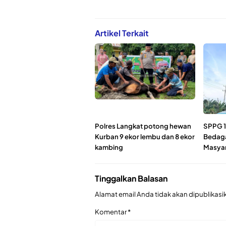
Artikel Terkait
Polres Langkat potong hewan
SPPG 1
Kurban 9 ekor lembu dan 8 ekor
Bedagai
kambing
Masyar
Tinggalkan Balasan
Alamat email Anda tidak akan dipublikasi
Komentar
*