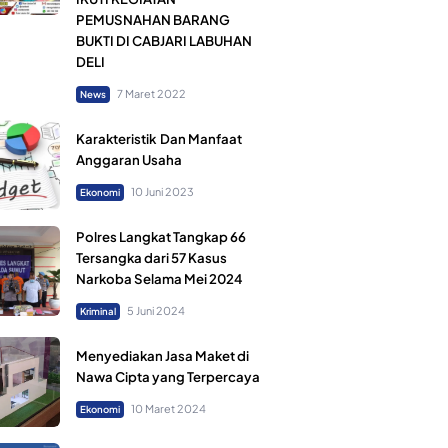
PEMUSNAHAN BARANG
BUKTI DI CABJARI LABUHAN
DELI
7 Maret 2022
News
Karakteristik Dan Manfaat
Anggaran Usaha
10 Juni 2023
Ekonomi
Polres Langkat Tangkap 66
Tersangka dari 57 Kasus
Narkoba Selama Mei 2024
5 Juni 2024
Kriminal
Menyediakan Jasa Maket di
Nawa Cipta yang Terpercaya
10 Maret 2024
Ekonomi