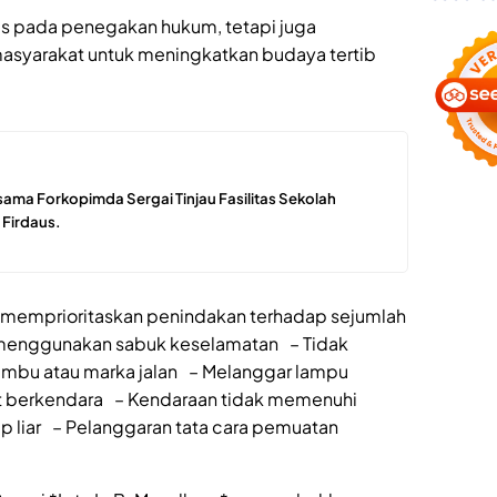
us pada penegakan hukum, tetapi juga
syarakat untuk meningkatkan budaya tertib
ama Forkopimda Sergai Tinjau Fasilitas Sekolah
 Firdaus.
n memprioritaskan penindakan terhadap sejumlah
k menggunakan sabuk keselamatan – Tidak
mbu atau marka jalan – Melanggar lampu
t berkendara – Kendaraan tidak memenuhi
lap liar – Pelanggaran tata cara pemuatan