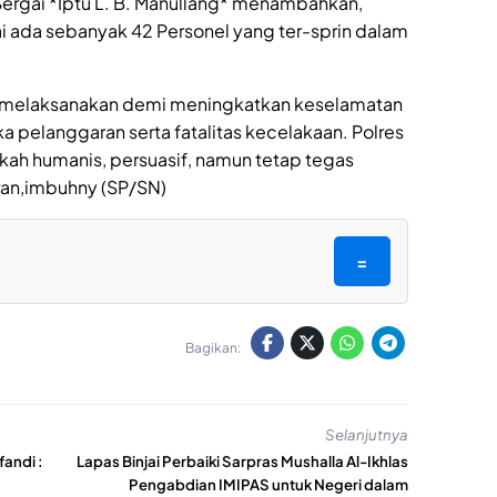
Sergai *Iptu L. B. Manullang* menambahkan,
i ada sebanyak 42 Personel yang ter-sprin dalam
i melaksanakan demi meningkatkan keselamatan
 pelanggaran serta fatalitas kecelakaan. Polres
ah humanis, persuasif, namun tetap tegas
ran,imbuhny (SP/SN)
=
Bagikan:
Selanjutnya
fandi :
Lapas Binjai Perbaiki Sarpras Mushalla Al-Ikhlas
Pengabdian IMIPAS untuk Negeri dalam