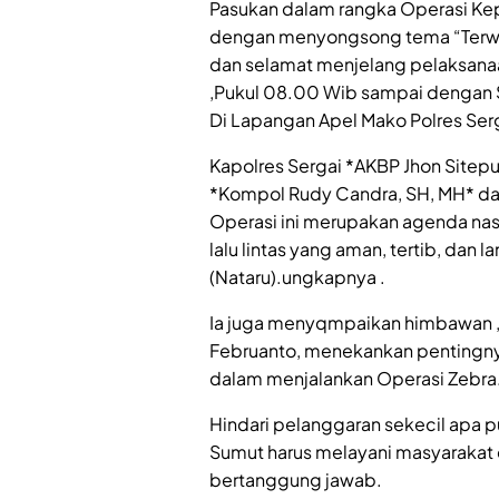
Pasukan dalam rangka Operasi Ke
dengan menyongsong tema “Terwu
dan selamat menjelang pelaksanaan
,Pukul 08.00 Wib sampai dengan S
Di Lapangan Apel Mako Polres Ser
Kapolres Sergai *AKBP Jhon Sitepu
*Kompol Rudy Candra, SH, MH* d
Operasi ini merupakan agenda nasi
lalu lintas yang aman, tertib, dan 
(Nataru).ungkapnya .
Ia juga menyqmpaikan himbawan ,
Februanto, menekankan pentingnya 
dalam menjalankan Operasi Zebra
Hindari pelanggaran sekecil apa 
Sumut harus melayani masyarakat
bertanggung jawab.