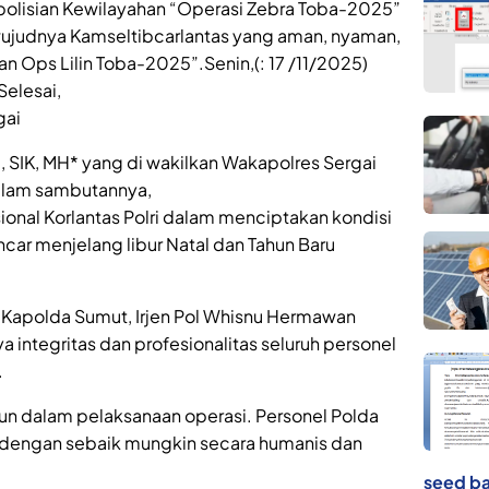
polisian Kewilayahan “Operasi Zebra Toba-2025”
judnya Kamseltibcarlantas yang aman, nyaman,
 Ops Lilin Toba-2025”.Senin,(: 17 /11/2025)
elesai,
gai
, SIK, MH* yang di wakilkan Wakapolres Sergai
alam sambutannya,
onal Korlantas Polri dalam menciptakan kondisi
lancar menjelang libur Natal dan Tahun Baru
Kapolda Sumut, Irjen Pol Whisnu Hermawan
integritas dan profesionalitas seluruh personel
.
pun dalam pelaksanaan operasi. Personel Polda
 dengan sebaik mungkin secara humanis dan
seed ba