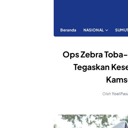
Beranda
NASIONAL
SUMU
Ops Zebra Toba-
Tegaskan Kes
Kamse
Oleh
Yoel Pas