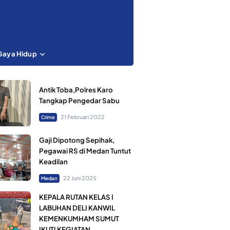
Gaya Hidup
Antik Toba,Polres Karo
Tangkap Pengedar Sabu
21 Februari 2022
Crime
Gaji Dipotong Sepihak,
Pegawai RS di Medan Tuntut
Keadilan
22 Juni 2025
Medan
KEPALA RUTAN KELAS I
LABUHAN DELI KANWIL
KEMENKUMHAM SUMUT
IKUTI KEGIATAN