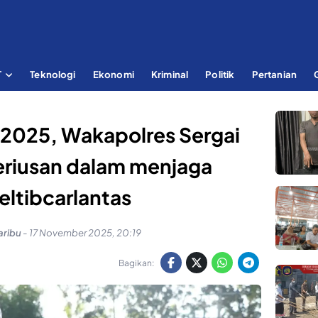
T
Teknologi
Ekonomi
Kriminal
Politik
Pertanian
2025, Wakapolres Sergai
eriusan dalam menjaga
ltibcarlantas
aribu
-
17 November 2025, 20:19
Bagikan: