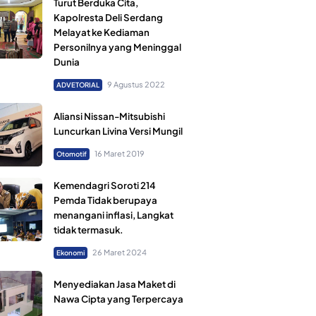
Turut Berduka Cita,
Kapolresta Deli Serdang
Melayat ke Kediaman
Personilnya yang Meninggal
Dunia
9 Agustus 2022
ADVETORIAL
Aliansi Nissan-Mitsubishi
Luncurkan Livina Versi Mungil
16 Maret 2019
Otomotif
Kemendagri Soroti 214
Pemda Tidak berupaya
menangani inflasi, Langkat
tidak termasuk.
26 Maret 2024
Ekonomi
Menyediakan Jasa Maket di
Nawa Cipta yang Terpercaya