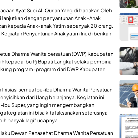
bacaan Ayat Suci Al-Qur’an Yang di bacakan Oleh
di lanjutkan dengan penyantunan Anak -Anak
ikan kepada Anak-anak Yatim sebanyak 20 orang.
egiatan Penyantunan Anak yatim Ini, di berikan
u Ketua Dharma Wanita persatuan (DWP) Kabupaten
h kepada ibu Pj Bupati Langkat selaku pembina
kung program-program dari DWP Kabupaten
na Inisiasi semua Ibu-ibu Dharma Wanita Persatuan
enyisihkan dari Uang belanjanya. Kegiatan ini
bu-ibu Super, yang ingin mengembangkan
a kegiatan ini bisa kita laksanakan seterusnya
bih banyak lagi” ucapnya.
 selaku Dewan Penasehat Dharma Wanita Persatuan