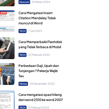
10 Maret 2024
Ekonomi
Cara Mengatasi Insert
Citation Mendeley Tidak
muncul di Word
7 Juni 2023
TECH
Cara Memperbaiki Flashdisk
yang Tidak Terbaca di Mobil
22 Februari 2022
TECH
Perbedaan Gaji, Upah dan
Tunjangan ? Pekerja Wajib
Tau
29 Desember 2022
Money
Cara mengatasi spasi hilang
dari word 2010 ke word 2007
21 Februari 2022
TECH