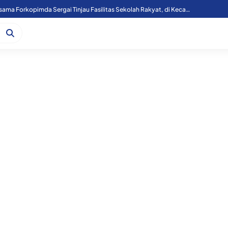
Kapoolres Sergai Bersama Forkopimda Sergai Tinjau Fasilitas Sekolah Rakyat, di Kecamatan Firdaus.