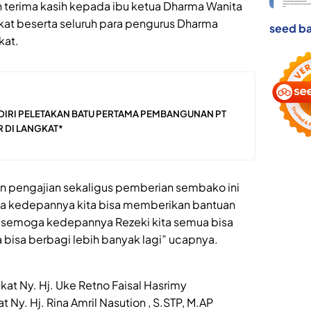
erima kasih kepada ibu ketua Dharma Wanita
at beserta seluruh para pengurus Dharma
seed ba
kat.
ADIRI PELETAKAN BATU PERTAMA PEMBANGUNAN PT
R DI LANGKAT*
tan pengajian sekaligus pemberian sembako ini
ya kedepannya kita bisa memberikan bantuan
ni , semoga kedepannya Rezeki kita semua bisa
a bisa berbagi lebih banyak lagi” ucapnya.
t Ny. Hj. Uke Retno Faisal Hasrimy
y. Hj. Rina Amril Nasution , S.STP, M.AP