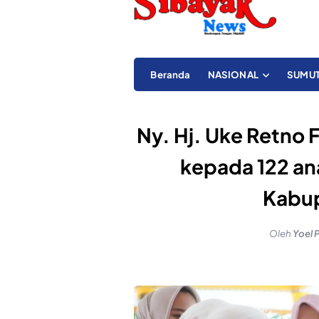
Beranda
NASIONAL
SUMU
Ny. Hj. Uke Retno 
kepada 122 a
Kabup
Oleh
Yoel 