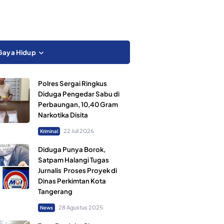
Gaya Hidup
Polres Sergai Ringkus
Diduga Pengedar Sabu di
Perbaungan, 10,40 Gram
Narkotika Disita
22 Juli 2026
Kriminal
Diduga Punya Borok,
Satpam Halangi Tugas
Jurnalis Proses Proyek di
Dinas Perkimtan Kota
Tangerang
28 Agustus 2025
News