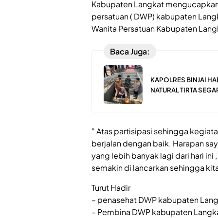
Kabupaten Langkat mengucapkan t
persatuan ( DWP) kabupaten Langk
Wanita Persatuan Kabupaten Lang
Baca Juga:
KAPOLRES BINJAI H
NATURAL TIRTA SEGA
” Atas partisipasi sehingga kegia
berjalan dengan baik. Harapan sa
yang lebih banyak lagi dari hari i
semakin di lancarkan sehingga kit
Turut Hadir
– penasehat DWP kabupaten Langka
– Pembina DWP kabupaten Langkat N