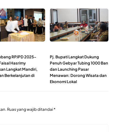
nbang RPJPD 2025-
Pj. Bupati Langkat Dukung
Faisal Hasrimy
Penuh Gebyar Tubing 1000 Ban
kan Langkat Mandiri,
dan Launching Pasar
an Berkelanjutan di
Menawan: Dorong Wisata dan
Ekonomi Lokal
kan.
Ruas yang wajib ditandai
*