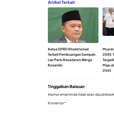
Artikel Terkait
Ketua DPRD Kholid Ismail
Musre
Terkait Pembuangan Sampah
2045: 
Liar Perlu Kesadaran Warga
Target
Kosambi
Maju d
2045
Tinggalkan Balasan
Alamat email Anda tidak akan dipublikasi
Komentar
*