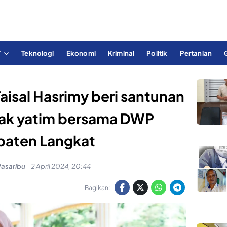
T
Teknologi
Ekonomi
Kriminal
Politik
Pertanian
Faisal Hasrimy beri santunan
nak yatim bersama DWP
aten Langkat
Pasaribu
-
2 April 2024, 20:44
Bagikan: