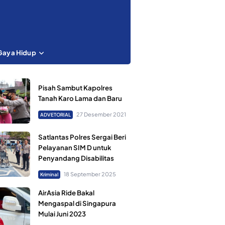
Gaya Hidup
Pisah Sambut Kapolres
Tanah Karo Lama dan Baru
27 Desember 2021
ADVETORIAL
Satlantas Polres Sergai Beri
Pelayanan SIM D untuk
Penyandang Disabilitas
18 September 2025
Kriminal
AirAsia Ride Bakal
Mengaspal di Singapura
Mulai Juni 2023