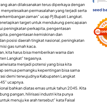
 yang akan dilaksanakan terus diperkaya dengan
seed ba
menyelesaikan permasalahan yang terjadi serta
erkembangan zaman” ucap Pj Bupati Langkat.
enetapkan target untuk mendukung pencapaian
ui peningkatan perkapita, pengentasan
pita, pengentasan kemiskinan dan
n posisi daerah tingkat nasional, peningkatan
misi gas rumah kaca.
an, kita harus bisa memberikan warna dan
ten Langkat” tegasnya.
ariwisata menjadi potensi yang bisa kita
ap semua pemangku kepentingan bisa sama
asi demi terwujudnya Kabupaten Langkat
045” ucapnya.
ional bahkan diatas emas untuk tahun 2045. Kita
g pangan, hilirisasi industri kita punya
h untuk menuju ke arah tersebut” kata Faisal