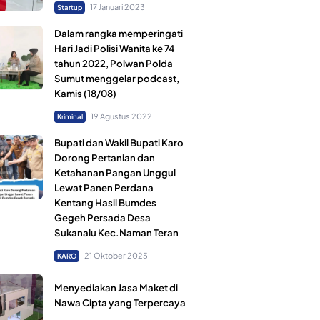
17 Januari 2023
Startup
Dalam rangka memperingati
Hari Jadi Polisi Wanita ke 74
tahun 2022, Polwan Polda
Sumut menggelar podcast,
Kamis (18/08)
19 Agustus 2022
Kriminal
Bupati dan Wakil Bupati Karo
Dorong Pertanian dan
Ketahanan Pangan Unggul
Lewat Panen Perdana
Kentang Hasil Bumdes
Gegeh Persada Desa
Sukanalu Kec.Naman Teran
21 Oktober 2025
KARO
Menyediakan Jasa Maket di
Nawa Cipta yang Terpercaya