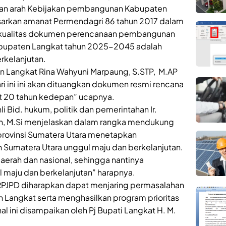
an arah Kebijakan pembangunan Kabupaten
arkan amanat Permendagri 86 tahun 2017 dalam
 kualitas dokumen perencanaan pembangunan
abupaten Langkat tahun 2025-2045 adalah
rkelanjutan.
 Langkat Rina Wahyuni Marpaung, S.STP, M.AP
i ini ini akan dituangkan dokumen resmi rencana
 20 tahun kedepan” ucapnya.
li Bid. hukum, politik dan pemerintahan Ir.
 M.Si menjelaskan dalam rangka mendukung
rovinsi Sumatera Utara menetapkan
Sumatera Utara unggul maju dan berkelanjutan.
daerah dan nasional, sehingga nantinya
 maju dan berkelanjutan” harapnya.
RPJPD diharapkan dapat menjaring permasalahan
n Langkat serta menghasilkan program prioritas
l ini disampaikan oleh Pj Bupati Langkat H. M.