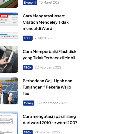
10 Maret 2024
Ekonomi
Cara Mengatasi Insert
Citation Mendeley Tidak
muncul di Word
7 Juni 2023
TECH
Cara Memperbaiki Flashdisk
yang Tidak Terbaca di Mobil
22 Februari 2022
TECH
Perbedaan Gaji, Upah dan
Tunjangan ? Pekerja Wajib
Tau
29 Desember 2022
Money
Cara mengatasi spasi hilang
dari word 2010 ke word 2007
21 Februari 2022
TECH