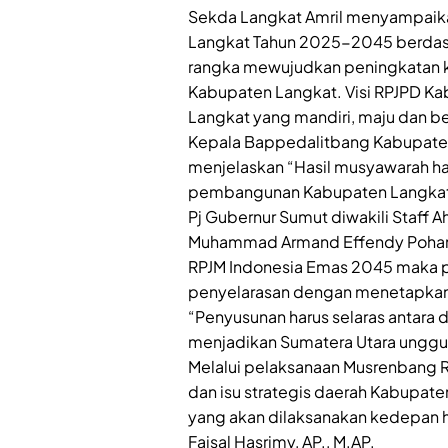
Sekda Langkat Amril menyampaik
Langkat Tahun 2025-2045 berdas
rangka mewujudkan peningkatan
Kabupaten Langkat. Visi RPJPD K
Langkat yang mandiri, maju dan be
Kepala Bappedalitbang Kabupaten
menjelaskan “Hasil musyawarah har
pembangunan Kabupaten Langkat
Pj Gubernur Sumut diwakili Staff Ah
Muhammad Armand Effendy Pohan,
RPJM Indonesia Emas 2045 maka p
penyelarasan dengan menetapkan 
“Penyusunan harus selaras antara 
menjadikan Sumatera Utara unggul
Melalui pelaksanaan Musrenbang 
dan isu strategis daerah Kabupate
yang akan dilaksanakan kedepan ha
Faisal Hasrimy, AP., M.AP.