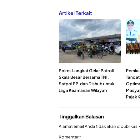
Artikel Terkait
Polres Langkat Gelar Patroli
Pemka
Skala Besar Bersama TNI,
Tandat
Satpol PP, dan Dishub untuk
Optimal
Jaga Keamanan Wilayah
Masyar
Pajak 
Tinggalkan Balasan
Alamat email Anda tidak akan dipublikasi
Komentar
*