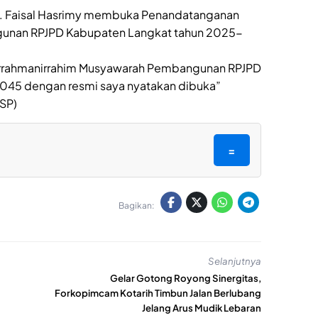
 M. Faisal Hasrimy membuka Penandatanganan
gunan RPJPD Kabupaten Langkat tahun 2025-
rrahmanirrahim Musyawarah Pembangunan RPJPD
045 dengan resmi saya nyatakan dibuka”
SP)
=
Bagikan:
Selanjutnya
Gelar Gotong Royong Sinergitas,
Forkopimcam Kotarih Timbun Jalan Berlubang
Jelang Arus Mudik Lebaran