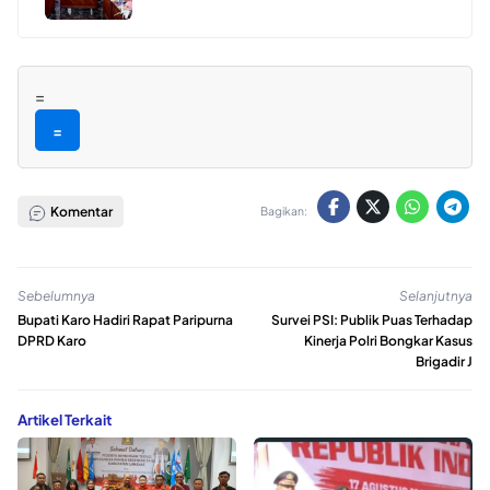
=
=
Komentar
Bagikan:
Sebelumnya
Selanjutnya
Bupati Karo Hadiri Rapat Paripurna
Survei PSI: Publik Puas Terhadap
DPRD Karo
Kinerja Polri Bongkar Kasus
Brigadir J
Artikel Terkait