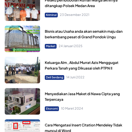
Pelaku pembobolan Rumah warga akhirnya
ditangkap Polsek Medan Area
23 Desember 2021
Kriminal
Bisnis atau Usaha anda akan semakin maju dan
berkembang pesat di Grand Pondok Ungu
24 Januari 2025
Market
Keluarga Alm , Abdul Murrat Azis Menggugat
Perkara Tanah yang Dikuasai oleh PTPN II
14 Juni 2022
Deli Serdang
Menyediakan Jasa Maket di Nawa Cipta yang
Terpercaya
10 Maret 2024
Ekonomi
Cara Mengatasi Insert Citation Mendeley Tidak
muncul di Word