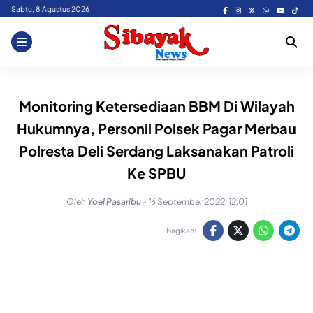
Skip
Sabtu, 8 Agustus 2026
to
content
Monitoring Ketersediaan BBM Di Wilayah
Hukumnya, Personil Polsek Pagar Merbau
Polresta Deli Serdang Laksanakan Patroli
Ke SPBU
Oleh
Yoel Pasaribu
-
16 September 2022, 12:01
Bagikan: