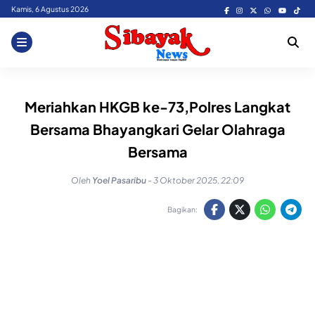
Skip
Kamis, 6 Agustus 2026
to
content
Meriahkan HKGB ke-73,Polres Langkat
Bersama Bhayangkari Gelar Olahraga
Bersama
Oleh
Yoel Pasaribu
-
3 Oktober 2025, 22:09
Bagikan: