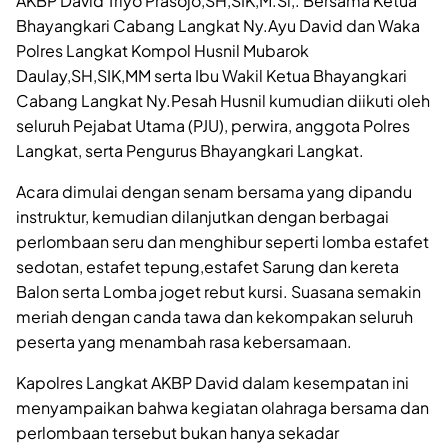
AKBP David Triyo Prasojo,SH,SIK,M.Si,. Bersama Ketua
Bhayangkari Cabang Langkat Ny.Ayu David dan Waka
Polres Langkat Kompol Husnil Mubarok
Daulay,SH,SIK,MM serta Ibu Wakil Ketua Bhayangkari
Cabang Langkat Ny.Pesah Husnil kumudian diikuti oleh
seluruh Pejabat Utama (PJU), perwira, anggota Polres
Langkat, serta Pengurus Bhayangkari Langkat.
Acara dimulai dengan senam bersama yang dipandu
instruktur, kemudian dilanjutkan dengan berbagai
perlombaan seru dan menghibur seperti lomba estafet
sedotan, estafet tepung,estafet Sarung dan kereta
Balon serta Lomba joget rebut kursi. Suasana semakin
meriah dengan canda tawa dan kekompakan seluruh
peserta yang menambah rasa kebersamaan.
Kapolres Langkat AKBP David dalam kesempatan ini
menyampaikan bahwa kegiatan olahraga bersama dan
perlombaan tersebut bukan hanya sekadar