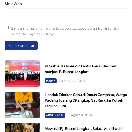
Situs Web
Simpan nama, email, dan situs web saya pada peramban ini untuk
komentar saya berikutnya.
PJ Gubsu Hassanudin Lantik Faisal Hasrimy
menjadi PJ Bupati Langkat
20 Februari 2024
Medan
Hendak Edarkan Sabu di Dusun Cempaka, Warga
Padang Tualang Ditangkap Sat Reskrim Polsek
Tanjung Pura.
15 Agustus 2024
ADVETORIAL
Mewakili Pj. Bupati Langkat, Sekda Amril hadiri