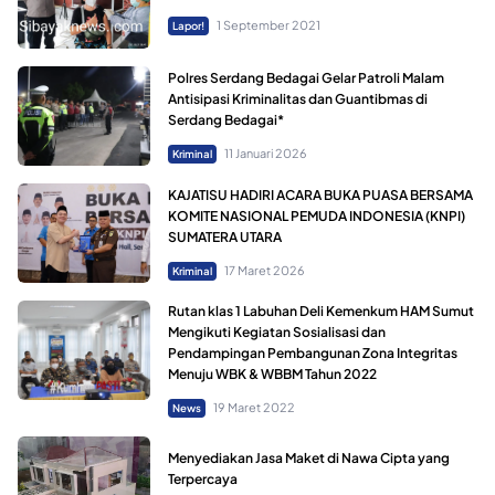
1 September 2021
Lapor!
Polres Serdang Bedagai Gelar Patroli Malam
Antisipasi Kriminalitas dan Guantibmas di
Serdang Bedagai*
11 Januari 2026
Kriminal
KAJATISU HADIRI ACARA BUKA PUASA BERSAMA
KOMITE NASIONAL PEMUDA INDONESIA (KNPI)
SUMATERA UTARA
17 Maret 2026
Kriminal
Rutan klas 1 Labuhan Deli Kemenkum HAM Sumut
Mengikuti Kegiatan Sosialisasi dan
Pendampingan Pembangunan Zona Integritas
Menuju WBK & WBBM Tahun 2022
19 Maret 2022
News
Menyediakan Jasa Maket di Nawa Cipta yang
Terpercaya