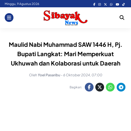
Skip
Minggu, 9 Agustus 2026
to
content
Maulid Nabi Muhammad SAW 1446 H, Pj.
Bupati Langkat: Mari Memperkuat
Ukhuwah dan Kolaborasi untuk Daerah
Oleh
Yoel Pasaribu
-
6 Oktober 2024, 07:00
Bagikan: