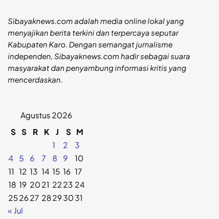
Sibayaknews.com adalah media online lokal yang
menyajikan berita terkini dan terpercaya seputar
Kabupaten Karo. Dengan semangat jurnalisme
independen, Sibayaknews.com hadir sebagai suara
masyarakat dan penyambung informasi kritis yang
mencerdaskan.
Agustus 2026
S
S
R
K
J
S
M
1
2
3
4
5
6
7
8
9
10
11
12
13
14
15
16
17
18
19
20
21
22
23
24
25
26
27
28
29
30
31
« Jul