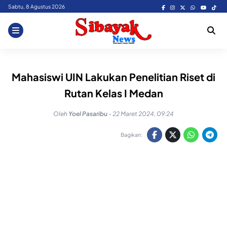
Skip
Sabtu, 8 Agustus 2026
to
content
Mahasiswi UIN Lakukan Penelitian Riset di
Rutan Kelas I Medan
Oleh
Yoel Pasaribu
-
22 Maret 2024, 09:24
Bagikan: