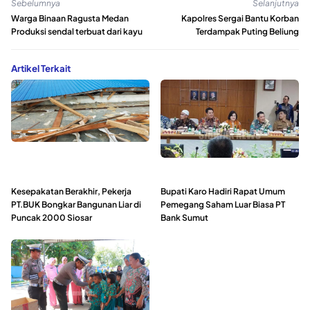
Sebelumnya
Selanjutnya
Warga Binaan Ragusta Medan
Kapolres Sergai Bantu Korban
Produksi sendal terbuat dari kayu
Terdampak Puting Beliung
Artikel Terkait
Kesepakatan Berakhir, Pekerja
Bupati Karo Hadiri Rapat Umum
PT.BUK Bongkar Bangunan Liar di
Pemegang Saham Luar Biasa PT
Puncak 2000 Siosar
Bank Sumut