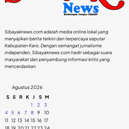
Sibayaknews.com adalah media online lokal yang
menyajikan berita terkini dan terpercaya seputar
Kabupaten Karo. Dengan semangat jurnalisme
independen, Sibayaknews.com hadir sebagai suara
masyarakat dan penyambung informasi kritis yang
mencerdaskan.
Agustus 2026
S
S
R
K
J
S
M
1
2
3
4
5
6
7
8
9
10
11
12
13
14
15
16
17
18
19
20
21
22
23
24