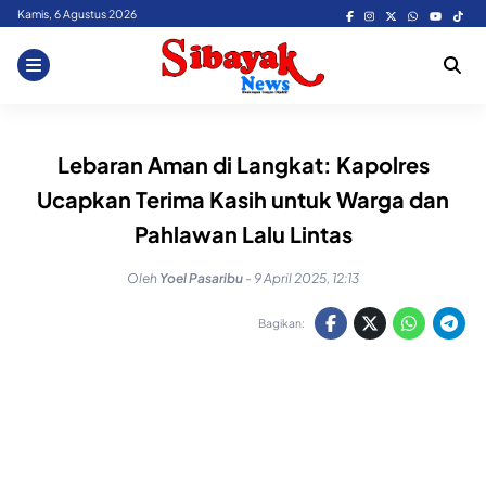
Skip
Kamis, 6 Agustus 2026
to
content
Lebaran Aman di Langkat: Kapolres
Ucapkan Terima Kasih untuk Warga dan
Pahlawan Lalu Lintas
Oleh
Yoel Pasaribu
-
9 April 2025, 12:13
Bagikan: