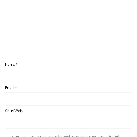
Nama
*
Email
*
Situs Web
Simpan nama, email, dan situs web saya pada peramban ini untuk