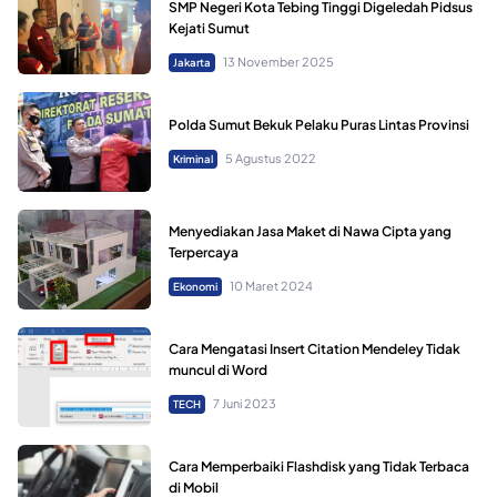
SMP Negeri Kota Tebing Tinggi Digeledah Pidsus
Kejati Sumut
13 November 2025
Jakarta
Polda Sumut Bekuk Pelaku Puras Lintas Provinsi
5 Agustus 2022
Kriminal
Menyediakan Jasa Maket di Nawa Cipta yang
Terpercaya
10 Maret 2024
Ekonomi
Cara Mengatasi Insert Citation Mendeley Tidak
muncul di Word
7 Juni 2023
TECH
Cara Memperbaiki Flashdisk yang Tidak Terbaca
di Mobil