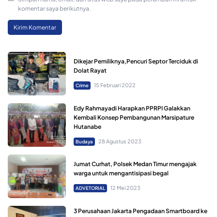
komentar saya berikutnya.
Dikejar Pemiliknya,Pencuri Septor Terciduk di
Dolat Rayat
15 Februari 2022
Crime
Edy Rahmayadi Harapkan PPRPI Galakkan
Kembali Konsep Pembangunan Marsipature
Hutanabe
28 Agustus 2023
Budaya
Jumat Curhat, Polsek Medan Timur mengajak
warga untuk mengantisipasi begal
12 Mei 2023
ADVETORIAL
3 Perusahaan Jakarta Pengadaan Smartboard ke