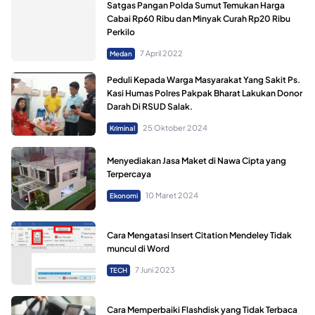
Satgas Pangan Polda Sumut Temukan Harga
Cabai Rp60 Ribu dan Minyak Curah Rp20 Ribu
Perkilo
7 April 2022
Medan
Peduli Kepada Warga Masyarakat Yang Sakit Ps.
Kasi Humas Polres Pakpak Bharat Lakukan Donor
Darah Di RSUD Salak.
25 Oktober 2024
Kriminal
Menyediakan Jasa Maket di Nawa Cipta yang
Terpercaya
10 Maret 2024
Ekonomi
Cara Mengatasi Insert Citation Mendeley Tidak
muncul di Word
7 Juni 2023
TECH
Cara Memperbaiki Flashdisk yang Tidak Terbaca