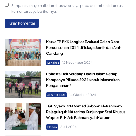
Simpan nama, email, dan situs web saya pada peramban ini untuk
komentar saya berikutnya.
Ketua TP PKK Langkat Evaluasi Calon Desa
Percontohan 2024 di Telaga Jernih dan Arah
Condong
12 November 2024
Langkat
Polresta Deli Serdang Hadir Dalam Setiap
Kampanye Pilkada 2024 untuk laksanakan
Pengamanan*
14 Oktober 2024
ADVETORIAL
TGB Syekh Dr H Ahmad Sabban El-Rahmany
Rajagukguk MA terima Kunjungan Staf Khusus
Wapres RI H Arif Rahmansyah Marbun
5 Juli 2024
Medan