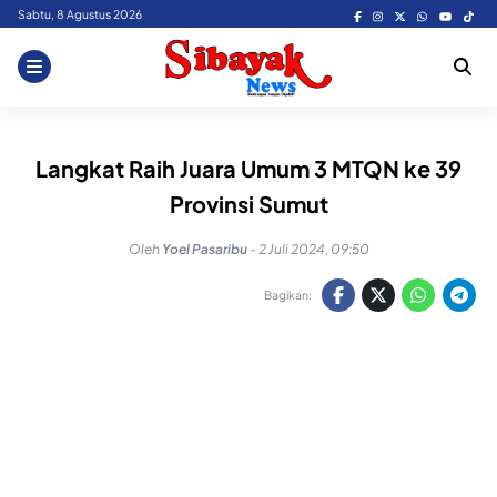
Skip
Sabtu, 8 Agustus 2026
to
content
Langkat Raih Juara Umum 3 MTQN ke 39
Provinsi Sumut
Oleh
Yoel Pasaribu
-
2 Juli 2024, 09:50
Bagikan: