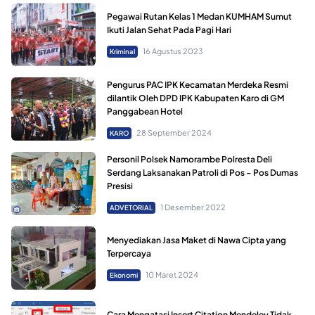
Pegawai Rutan Kelas 1 Medan KUMHAM Sumut
Ikuti Jalan Sehat Pada Pagi Hari
16 Agustus 2023
Kriminal
Pengurus PAC IPK Kecamatan Merdeka Resmi
dilantik Oleh DPD IPK Kabupaten Karo di GM
Panggabean Hotel
28 September 2024
KARO
Personil Polsek Namorambe Polresta Deli
Serdang Laksanakan Patroli di Pos – Pos Dumas
Presisi
1 Desember 2022
ADVETORIAL
Menyediakan Jasa Maket di Nawa Cipta yang
Terpercaya
10 Maret 2024
Ekonomi
Cara Mengatasi Insert Citation Mendeley Tidak