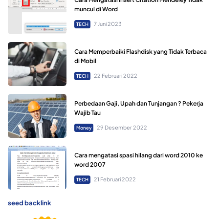
muncul di Word
7 Juni 2023
TECH
Cara Memperbaiki Flashdisk yang Tidak Terbaca
di Mobil
22 Februari 2022
TECH
Perbedaan Gaji, Upah dan Tunjangan ? Pekerja
Wajib Tau
29 Desember 2022
Money
Cara mengatasi spasi hilang dari word 2010 ke
word 2007
21 Februari 2022
TECH
seed backlink