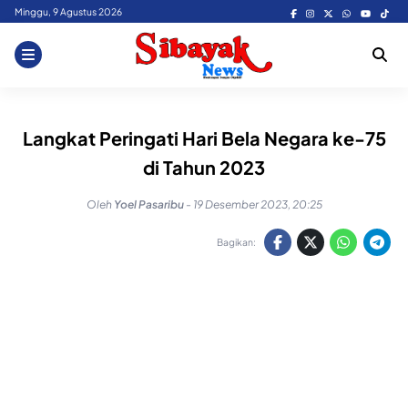
Skip
Minggu, 9 Agustus 2026
to
content
Langkat Peringati Hari Bela Negara ke-75
di Tahun 2023
Oleh
Yoel Pasaribu
-
19 Desember 2023, 20:25
Bagikan: