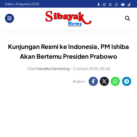
Skip
Sabtu, 8 Agustus 2026
to
content
Kunjungan Resmi ke Indonesia, PM Ishiba
Akan Bertemu Presiden Prabowo
Oleh
Handika Sembiring
-
11 Januari 2025, 08:46
Bagikan: