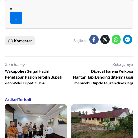
=
=
Komentar
Bagikan:
Sebelumnya
Selanjutnya
Wakapolres Sergai Hadiri
Dipecat karena Perkosa
Penetapan Paslon Terpilih Bupati
Mantan,Tapi Banding diterima usai
dan Wakil Bupati 2024
menikahi,Bripda fauzan dinas lagi
Artikel Terkait