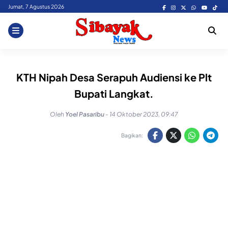
Skip
Jumat, 7 Agustus 2026
to
content
KTH Nipah Desa Serapuh Audiensi ke Plt
Bupati Langkat.
Oleh
Yoel Pasaribu
-
14 Oktober 2023, 09:47
Bagikan: