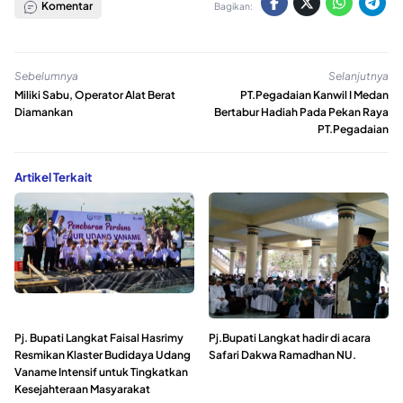
Komentar
Bagikan:
Sebelumnya
Selanjutnya
Miliki Sabu, Operator Alat Berat
PT.Pegadaian Kanwil I Medan
Diamankan
Bertabur Hadiah Pada Pekan Raya
PT.Pegadaian
Artikel Terkait
Pj. Bupati Langkat Faisal Hasrimy
Pj.Bupati Langkat hadir di acara
Resmikan Klaster Budidaya Udang
Safari Dakwa Ramadhan NU.
Vaname Intensif untuk Tingkatkan
Kesejahteraan Masyarakat