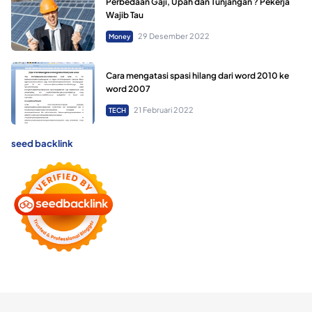
Perbedaan Gaji, Upah dan Tunjangan ? Pekerja
Wajib Tau
29 Desember 2022
Money
Cara mengatasi spasi hilang dari word 2010 ke
word 2007
21 Februari 2022
TECH
seed backlink