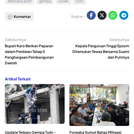
Bencana alam
gempa
suriah
turki
Komentar
Bagikan:
Sebelumnya
Selanjutnya
Bupati Karo Berikan Paparan
Kepala Perguruan Tinggi Epsom
dalam Penilaian Tahap II
Ditemukan Tewas Bersama Suami
Penghargaan Pembangunan
dan Putrinya
Daerah
Artikel Terkait
Update Terbaru Gempa Turki –
Forwaka Sumut Bahas Mitigasi