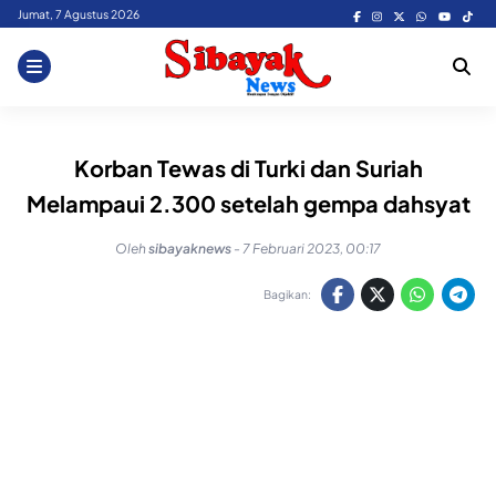
Skip
Jumat, 7 Agustus 2026
to
content
Korban Tewas di Turki dan Suriah
Melampaui 2.300 setelah gempa dahsyat
Oleh
sibayaknews
-
7 Februari 2023, 00:17
Bagikan: