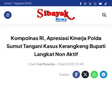
Skip
Jumat, 7 Agustus 2026
to
content
Kompolnas RI, Apresiasi Kinerja Polda
Sumut Tangani Kasus Kerangkeng Bupati
Langkat Non Aktif
Oleh
Yoel Pasaribu
-
9 April 2022, 10:45
Bagikan: