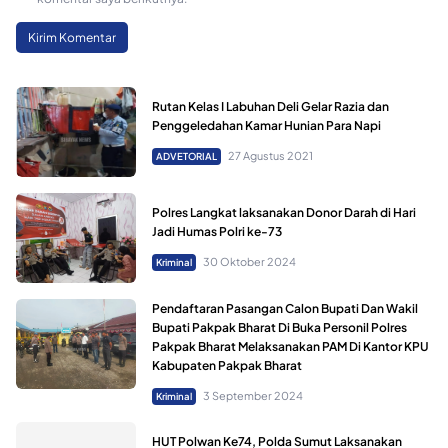
Rutan Kelas I Labuhan Deli Gelar Razia dan
Penggeledahan Kamar Hunian Para Napi
27 Agustus 2021
ADVETORIAL
Polres Langkat laksanakan Donor Darah di Hari
Jadi Humas Polri ke-73
30 Oktober 2024
Kriminal
Pendaftaran Pasangan Calon Bupati Dan Wakil
Bupati Pakpak Bharat Di Buka Personil Polres
Pakpak Bharat Melaksanakan PAM Di Kantor KPU
Kabupaten Pakpak Bharat
3 September 2024
Kriminal
HUT Polwan Ke74, Polda Sumut Laksanakan