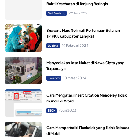
Bakti Kesehatan di Tanjung Beringin
29 Juli 2022
Deli Serdang
Suasana Haru Selimuti Pertemuan Bulanan
TP.PKK Kabupaten Langkat
19 Februari 2024
Budaya
Menyediakan Jasa Maket di Nawa Cipta yang
Terpercaya
10 Maret 2024
Ekonomi
Cara Mengatasi Insert Citation Mendeley Tidak
muncul di Word
7 Juni 2023
TECH
Cara Memperbaiki Flashdisk yang Tidak Terbaca
di Mobil