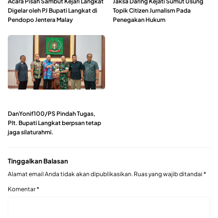
Acara Pisah Sambut Kejari Langkat
Jaksa Daring Kejati Sumut Usung
Digelar oleh PJ Bupati Langkat di
Topik Citizen Jurnalism Pada
Pendopo Jentera Malay
Penegakan Hukum
DanYonif100/PS Pindah Tugas,
Plt. Bupati Langkat berpsan tetap
jaga silaturahmi.
Tinggalkan Balasan
Alamat email Anda tidak akan dipublikasikan.
Ruas yang wajib ditandai
*
Komentar
*