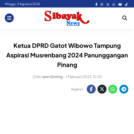
Skip
Minggu, 9 Agustus 2026
to
content
Ketua DPRD Gatot Wibowo Tampung
Aspirasi Musrenbang 2024 Panunggangan
Pinang
Oleh
Janri Ginting
-
1 Februari 2023, 10:22
Bagikan: