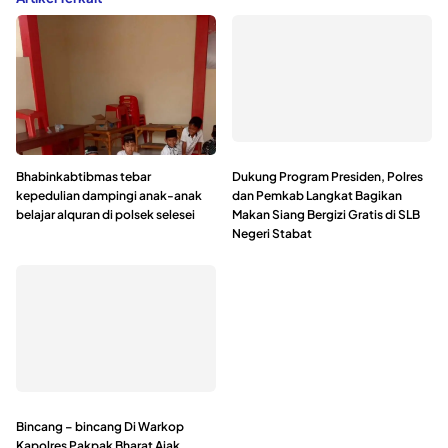
Bhabinkabtibmas tebar
Dukung Program Presiden, Polres
kepedulian dampingi anak-anak
dan Pemkab Langkat Bagikan
belajar alquran di polsek selesei
Makan Siang Bergizi Gratis di SLB
Negeri Stabat
Bincang – bincang Di Warkop
Kapolres Pakpak Bharat Ajak