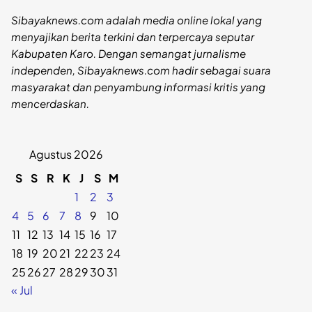
Sibayaknews.com adalah media online lokal yang
menyajikan berita terkini dan terpercaya seputar
Kabupaten Karo. Dengan semangat jurnalisme
independen, Sibayaknews.com hadir sebagai suara
masyarakat dan penyambung informasi kritis yang
mencerdaskan.
Agustus 2026
S
S
R
K
J
S
M
1
2
3
4
5
6
7
8
9
10
11
12
13
14
15
16
17
18
19
20
21
22
23
24
25
26
27
28
29
30
31
« Jul